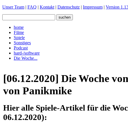
Unser Team
|
FAQ
|
Kontakt
|
Datenschutz
|
Impressum
|
Version 1.13
home
Filme
Spiele
Sonstiges
Podcast
hard-/software
Die Woche...
[06.12.2020] Die Woche vom
von Panikmike
Hier alle Spiele-Artikel für die Wo
06.12.2020):