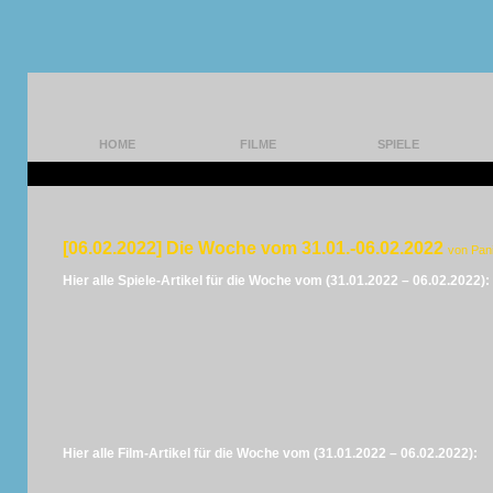
HOME
FILME
SPIELE
[06.02.2022] Die Woche vom 31.01.-06.02.2022
von Pan
Hier alle Spiele-Artikel für die Woche vom (31.01.2022 – 06.02.2022):
Hier alle Film-Artikel für die Woche vom (31.01.2022 – 06.02.2022):