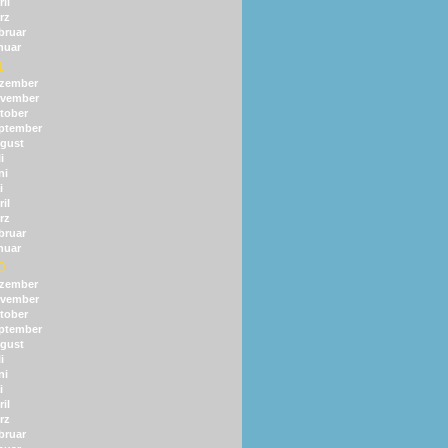
il
rz
bruar
nuar
1
zember
vember
tober
ptember
gust
i
ni
i
il
rz
bruar
nuar
0
zember
vember
tober
ptember
gust
i
ni
i
il
rz
bruar