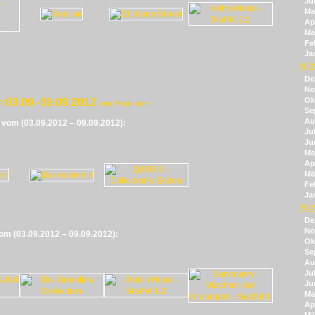
Ju
Ma
Apr
Mä
Fe
Ja
202
De
No
Ok
 03.09.-09.09.2012
von Panikmike
Se
Au
e vom (03.09.2012 – 09.09.2012):
Jul
Ju
Ma
Apr
Mä
Fe
Ja
202
De
No
vom (03.09.2012 – 09.09.2012):
Ok
Se
Au
Jul
Ju
Ma
Apr