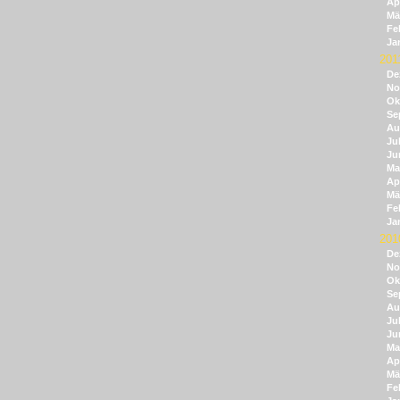
Apr
Mä
Fe
Ja
201
De
No
Ok
Se
Au
Jul
Ju
Ma
Apr
Mä
Fe
Ja
201
De
No
Ok
Se
Au
Jul
Ju
Ma
Apr
Mä
Fe