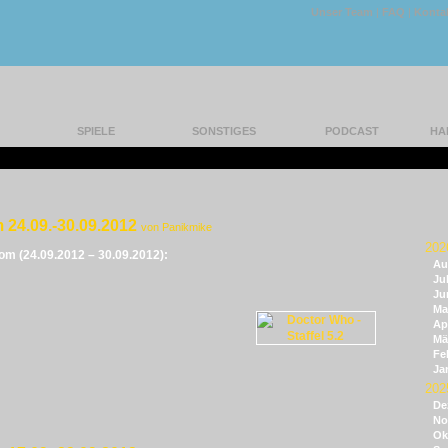
Unser Team
|
FAQ
|
Konta
SPIELE
SONSTIGES
PODCAST
HA
 24.09.-30.09.2012
von Panikmike
202
vom (24.09.2012 – 30.09.2012):
Au
Jul
Ju
Ma
Apr
Mä
Fe
Ja
202
De
No
Ok