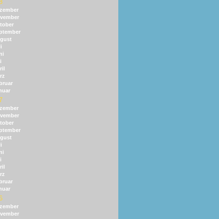
8
zember
vember
tober
ptember
gust
i
ni
i
il
rz
bruar
nuar
7
zember
vember
tober
ptember
gust
i
ni
i
il
rz
bruar
nuar
6
zember
vember