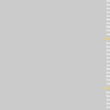
Ok
Se
Au
Jul
Ju
Ma
Apr
Mä
Fe
Ja
201
De
No
Ok
Se
Au
Jul
Ju
Ma
Apr
Mä
Fe
Ja
201
De
No
Ok
Se
Au