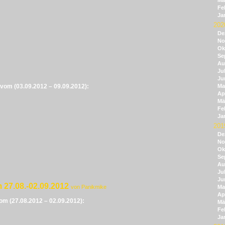
Mä
Fe
Ja
202
De
No
Ok
Se
Au
Jul
Ju
e vom (03.09.2012 – 09.09.2012):
Ma
Apr
Mä
Fe
Ja
201
De
No
Ok
Se
Au
Jul
Ju
 27.08.-02.09.2012
von Panikmike
Ma
Apr
vom (27.08.2012 – 02.09.2012):
Mä
Fe
Ja