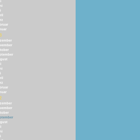
i
ni
i
il
rz
bruar
nuar
3
zember
vember
tober
ptember
gust
i
ni
i
il
rz
bruar
nuar
2
zember
vember
tober
ptember
gust
i
ni
i