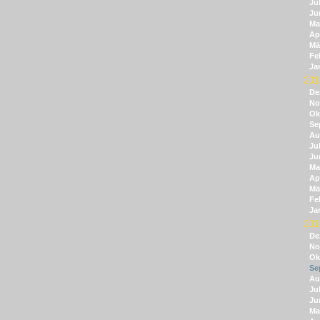
Jul
Ju
Ma
Apr
Mä
Fe
Ja
201
De
No
Ok
Se
Au
Jul
Ju
Ma
Apr
Mä
Fe
Ja
201
De
No
Ok
Se
Au
Jul
Ju
Ma