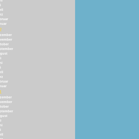
ni
i
il
rz
bruar
nuar
2
zember
vember
tober
ptember
gust
i
ni
i
il
rz
bruar
nuar
1
zember
vember
tober
ptember
gust
i
ni
i
il