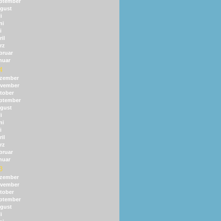
ptember
gust
i
ni
i
il
rz
bruar
nuar
4
zember
vember
tober
ptember
gust
i
ni
i
il
rz
bruar
nuar
3
zember
vember
tober
ptember
gust
i