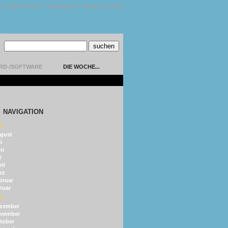
kt
|
Datenschutz
|
Impressum
|
Version 1.13.0.9
RD-/SOFTWARE
DIE WOCHE...
NAVIGATION
6
gust
i
ni
i
il
rz
bruar
nuar
5
zember
vember
tober