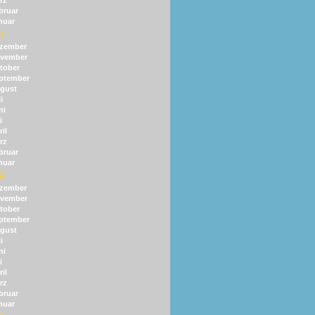
rz
bruar
nuar
0
zember
vember
tober
ptember
gust
i
ni
i
il
rz
bruar
nuar
9
zember
vember
tober
ptember
gust
i
ni
i
il
rz
bruar
nuar