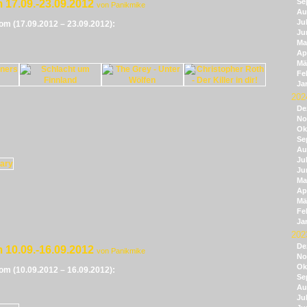
Se
 17.09.-23.09.2012
von Panikmike
Au
Jul
vom (17.09.2012 – 23.09.2012):
Ju
Ma
Apr
Mä
Fe
Ja
202
De
No
Ok
Se
Au
Jul
Ju
Ma
Apr
Mä
Fe
Ja
202
De
 10.09.-16.09.2012
von Panikmike
No
Ok
vom (10.09.2012 – 16.09.2012):
Se
Au
Jul