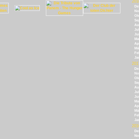
201
De
No
Ok
Se
Au
Jul
Ju
Ma
Apr
Mä
Fe
Ja
201
De
No
Ok
Se
Au
Jul
Ju
Ma
Apr
Mä
Fe
Ja
201
De
No