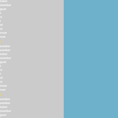
tober
ptember
gust
i
ni
i
il
rz
bruar
nuar
5
zember
vember
tober
ptember
gust
i
ni
i
il
rz
bruar
nuar
4
zember
vember
tober
ptember
gust