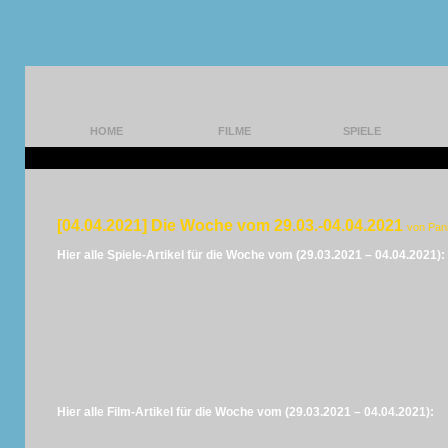
HOME
FILME
SPIELE
[04.04.2021] Die Woche vom 29.03.-04.04.2021
von Pan
Hier alle Spiele-Artikel für die Woche vom (29.03.2021 – 04.04.2021):
Hier alle Film-Artikel für die Woche vom (29.03.2021 – 04.04.2021):