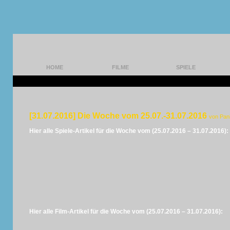
HOME
FILME
SPIELE
[31.07.2016] Die Woche vom 25.07.-31.07.2016
von Pan
Hier alle Spiele-Artikel für die Woche vom (25.07.2016 – 31.07.2016):
Hier alle Film-Artikel für die Woche vom (25.07.2016 – 31.07.2016):