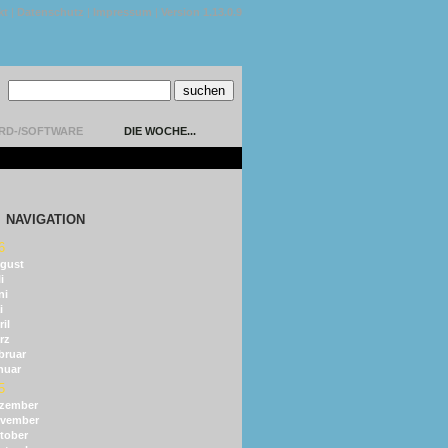
kt
|
Datenschutz
|
Impressum
|
Version 1.13.0.9
RD-/SOFTWARE
DIE WOCHE...
NAVIGATION
6
gust
i
ni
i
il
rz
bruar
nuar
5
zember
vember
tober