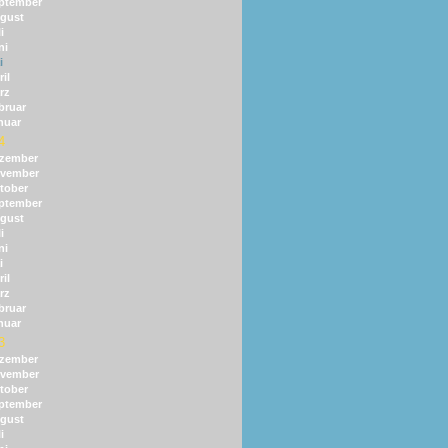
ptember
gust
i
ni
i
il
rz
bruar
nuar
4
zember
vember
tober
ptember
gust
i
ni
i
il
rz
bruar
nuar
3
zember
vember
tober
ptember
gust
i