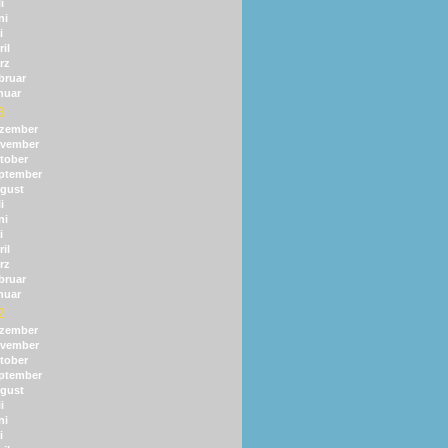
i
ni
i
il
rz
bruar
nuar
3
zember
vember
tober
ptember
gust
i
ni
i
il
rz
bruar
nuar
2
zember
vember
tober
ptember
gust
i
ni
i