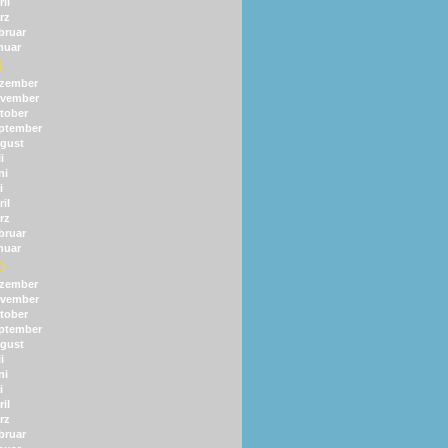
il
rz
bruar
nuar
1
zember
vember
tober
ptember
gust
i
ni
i
il
rz
bruar
nuar
0
zember
vember
tober
ptember
gust
i
ni
i
il
rz
bruar