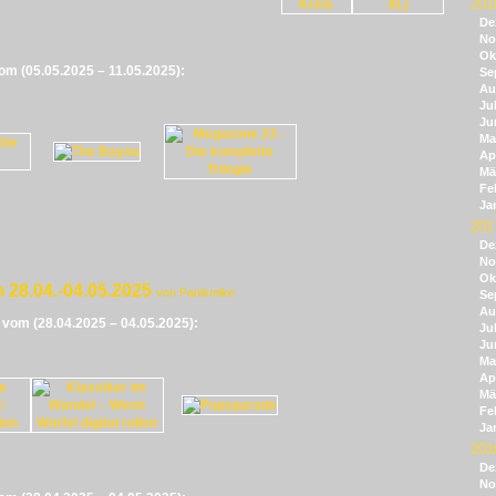
201
De
No
Ok
vom (05.05.2025 – 11.05.2025):
Se
Au
Jul
Ju
Ma
Apr
Mä
Fe
Ja
201
De
No
Ok
 28.04.-04.05.2025
von Panikmike
Se
Au
e vom (28.04.2025 – 04.05.2025):
Jul
Ju
Ma
Apr
Mä
Fe
Ja
201
De
No