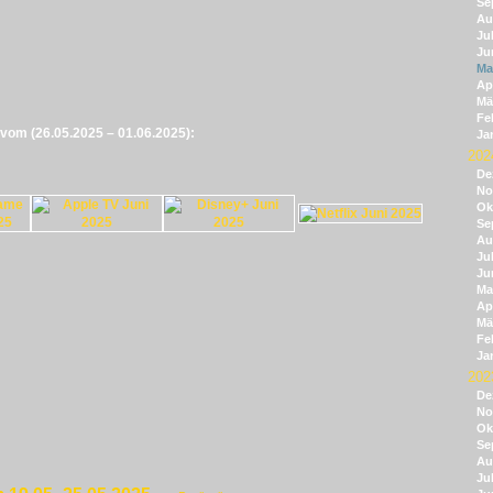
Se
Au
Jul
Ju
Ma
Apr
Mä
Fe
e vom (26.05.2025 – 01.06.2025):
Ja
202
De
No
Ok
Se
Au
Jul
Ju
Ma
Apr
Mä
Fe
Ja
202
De
No
Ok
Se
Au
Jul