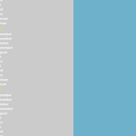
ni
i
il
rz
bruar
nuar
2
zember
vember
tober
ptember
gust
i
ni
i
il
rz
bruar
nuar
1
zember
vember
tober
ptember
gust
i
ni
i
il