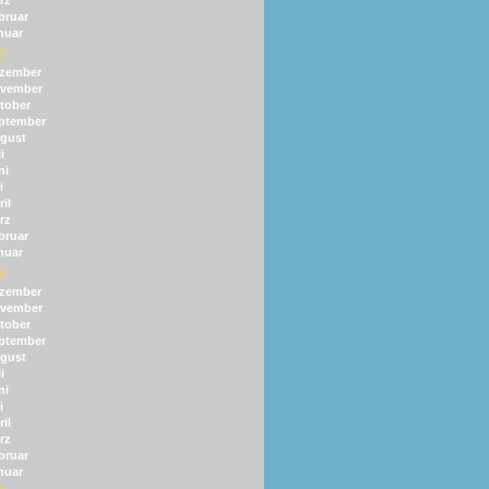
rz
bruar
nuar
0
zember
vember
tober
ptember
gust
i
ni
i
il
rz
bruar
nuar
9
zember
vember
tober
ptember
gust
i
ni
i
il
rz
bruar
nuar