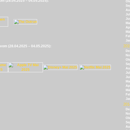
vom (28.04.2025 – 04.05.2025):
Ok
Se
Au
Jul
Ju
Ma
Apr
Mä
Fe
Ja
201
e vom (28.04.2025 – 04.05.2025):
De
No
Ok
Se
Au
Jul
Ju
Ma
Apr
Mä
Fe
Ja
201
De
No
Ok
Se
Au