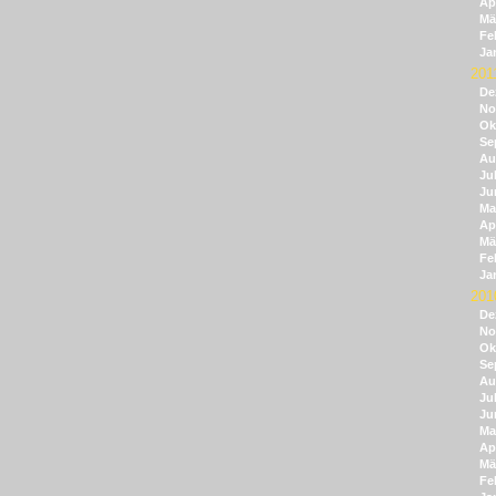
Apr
Mä
Fe
Ja
201
De
No
Ok
Se
Au
Jul
Ju
Ma
Apr
Mä
Fe
Ja
201
De
No
Ok
Se
Au
Jul
Ju
Ma
Apr
Mä
Fe