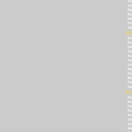
Jul
Ju
Ma
Apr
Mä
Fe
Ja
201
De
No
Ok
Se
Au
Jul
Ju
Ma
Apr
Mä
Fe
Ja
201
De
No
Ok
Se
Au
Jul
Ju
Ma