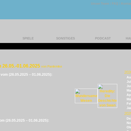
Unser Team
|
FAQ
|
Konta
SPIELE
SONSTIGES
PODCAST
HA
 26.05.-01.06.2025
von Panikmike
202
e vom (26.05.2025 – 01.06.2025):
Au
Jul
Ju
Ma
Apr
Mä
Fe
Ja
202
De
vom (26.05.2025 – 01.06.2025):
No
Ok