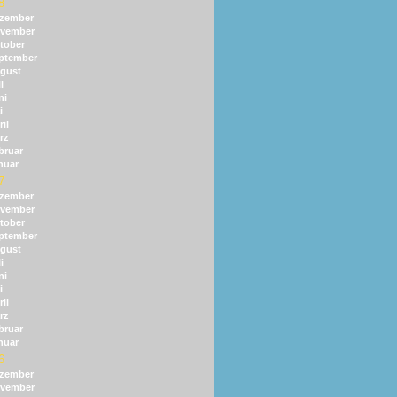
8
zember
vember
tober
ptember
gust
i
ni
i
il
rz
bruar
nuar
7
zember
vember
tober
ptember
gust
i
ni
i
il
rz
bruar
nuar
6
zember
vember