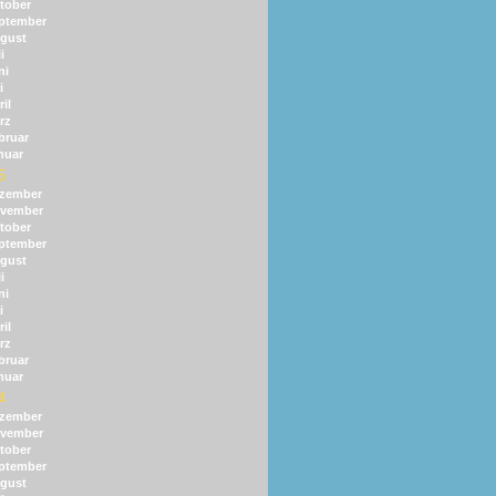
tober
ptember
gust
i
ni
i
il
rz
bruar
nuar
5
zember
vember
tober
ptember
gust
i
ni
i
il
rz
bruar
nuar
4
zember
vember
tober
ptember
gust