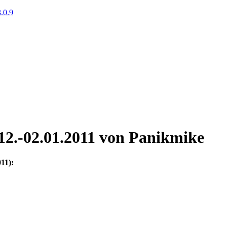
.0.9
12.-02.01.2011
von Panikmike
011):