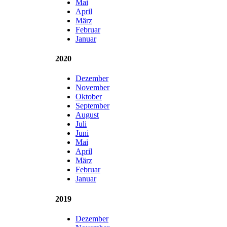
Mai
April
März
Februar
Januar
2020
Dezember
November
Oktober
September
August
Juli
Juni
Mai
April
März
Februar
Januar
2019
Dezember