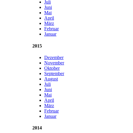
Juli
Juni
Mai
April
März
Februar
Januar
2015
Dezember
November
Oktober
September
August
Juli
Juni
Mai
April
März
Februar
Januar
2014