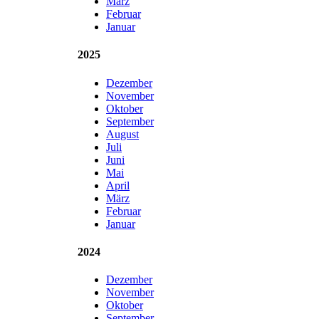
März
Februar
Januar
2025
Dezember
November
Oktober
September
August
Juli
Juni
Mai
April
März
Februar
Januar
2024
Dezember
November
Oktober
September