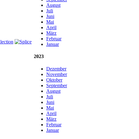
August
Juli
Juni
Mai
April
März
Februar
Januar
2023
Dezember
November
Oktober
September
August
Juli
Juni
Mai
April
März
Februar
Januar