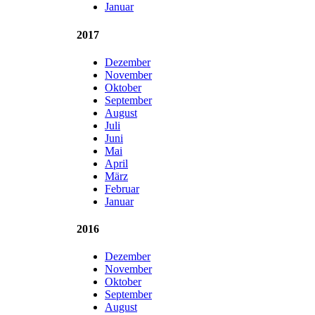
Januar
2017
Dezember
November
Oktober
September
August
Juli
Juni
Mai
April
März
Februar
Januar
2016
Dezember
November
Oktober
September
August