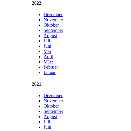
2022
Dezember
November
Oktober
September
August
Juli
Juni
Mai
April
März
Februar
Januar
2021
Dezember
November
Oktober
September
August
Juli
Juni