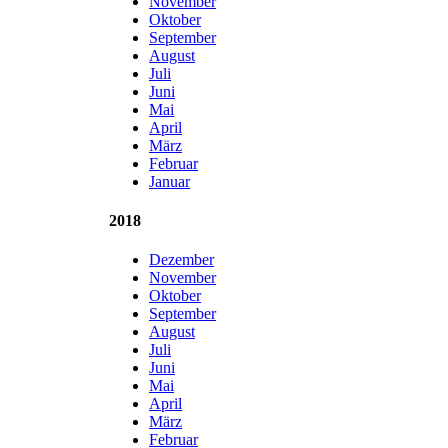
November
Oktober
September
August
Juli
Juni
Mai
April
März
Februar
Januar
2018
Dezember
November
Oktober
September
August
Juli
Juni
Mai
April
März
Februar