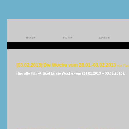
HOME
FILME
SPIELE
[03.02.2013] Die Woche vom 28.01.-03.02.2013
von Pan
Hier alle Film-Artikel für die Woche vom (28.01.2013 – 03.02.2013):