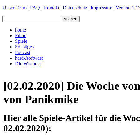
Unser Team
|
FAQ
|
Kontakt
|
Datenschutz
|
Impressum
|
Version 1.13
home
Filme
Spiele
Sonstiges
Podcast
hard-/software
Die Woche...
[02.02.2020] Die Woche vom
von Panikmike
Hier alle Spiele-Artikel für die W
02.02.2020):