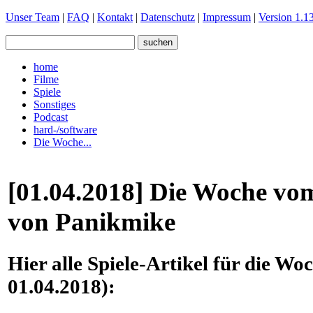
Unser Team
|
FAQ
|
Kontakt
|
Datenschutz
|
Impressum
|
Version 1.13
home
Filme
Spiele
Sonstiges
Podcast
hard-/software
Die Woche...
[01.04.2018] Die Woche vom
von Panikmike
Hier alle Spiele-Artikel für die W
01.04.2018):