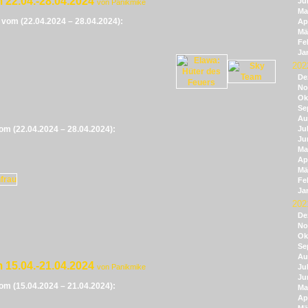
 22.04.-28.04.2024
Ju
von Panikmike
Ma
e vom (22.04.2024 – 28.04.2024):
Apr
Mä
Fe
Ja
202
De
No
Ok
Se
Au
vom (22.04.2024 – 28.04.2024):
Jul
Ju
Ma
Apr
Mä
Fe
Ja
202
De
No
Ok
Se
Au
 15.04.-21.04.2024
von Panikmike
Jul
Ju
vom (15.04.2024 – 21.04.2024):
Ma
Apr