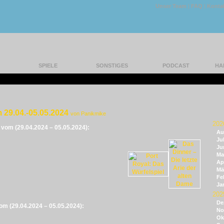
Unser Team
|
FAQ
|
Konta
SPIELE
SONSTIGES
PODCAST
HA
 29.04.-05.05.2024
von Panikmike
202
e vom (29.04.2024 – 05.05.2024):
Au
Jul
Ju
Ma
Apr
Mä
Fe
Ja
202
De
vom (29.04.2024 – 05.05.2024):
No
Ok