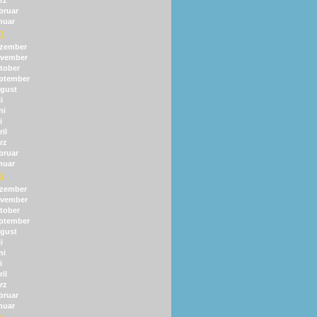
rz
bruar
nuar
0
zember
vember
tober
ptember
gust
i
ni
i
il
rz
bruar
nuar
9
zember
vember
tober
ptember
gust
i
ni
i
il
rz
bruar
nuar