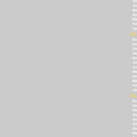
Jul
Ju
Ma
Apr
Mä
Fe
Ja
201
De
No
Ok
Se
Au
Jul
Ju
Ma
Apr
Mä
Fe
Ja
201
De
No
Ok
Se
Au
Jul
Ju
Ma