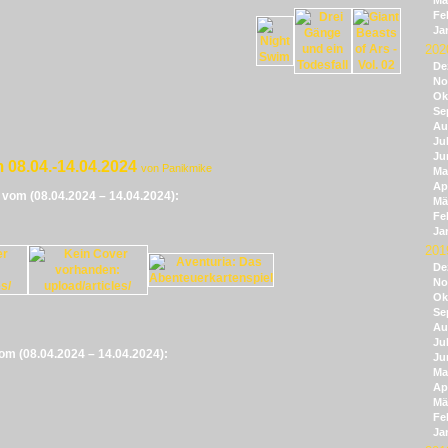
Mä
Fe
Ja
202
De
No
Ok
Se
Au
Jul
Ju
 08.04.-14.04.2024
von Panikmike
Ma
Apr
e vom (08.04.2024 – 14.04.2024):
Mä
Fe
Ja
201
De
No
Ok
Se
Au
Jul
vom (08.04.2024 – 14.04.2024):
Ju
Ma
Apr
Mä
Fe
Ja