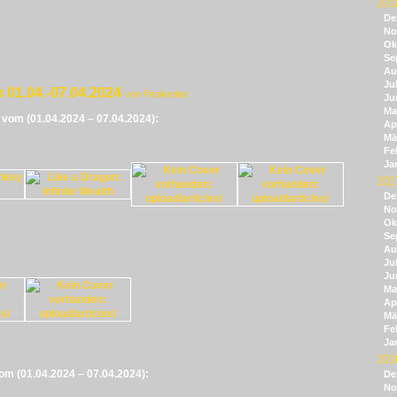
201
De
No
Ok
Se
Au
Jul
 01.04.-07.04.2024
von Panikmike
Ju
Ma
e vom (01.04.2024 – 07.04.2024):
Apr
Mä
Fe
Ja
201
De
No
Ok
Se
Au
Jul
Ju
Ma
Apr
Mä
Fe
Ja
201
vom (01.04.2024 – 07.04.2024):
De
No