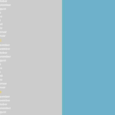
tober
ptember
gust
i
ni
i
il
rz
bruar
nuar
5
zember
vember
tober
ptember
gust
i
ni
i
il
rz
bruar
nuar
4
zember
vember
tober
ptember
gust