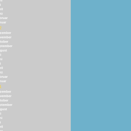
ni
i
il
rz
bruar
nuar
2
zember
vember
tober
ptember
gust
i
ni
i
il
rz
bruar
nuar
1
zember
vember
tober
ptember
gust
i
ni
i
il