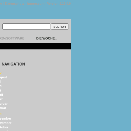
kt
|
Datenschutz
|
Impressum
|
Version 1.13.0.9
RD-/SOFTWARE
DIE WOCHE...
NAVIGATION
6
gust
i
ni
i
il
rz
bruar
nuar
5
zember
vember
tober