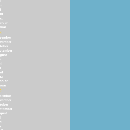
i
ni
i
il
rz
bruar
nuar
3
zember
vember
tober
ptember
gust
i
ni
i
il
rz
bruar
nuar
2
zember
vember
tober
ptember
gust
i
ni
i