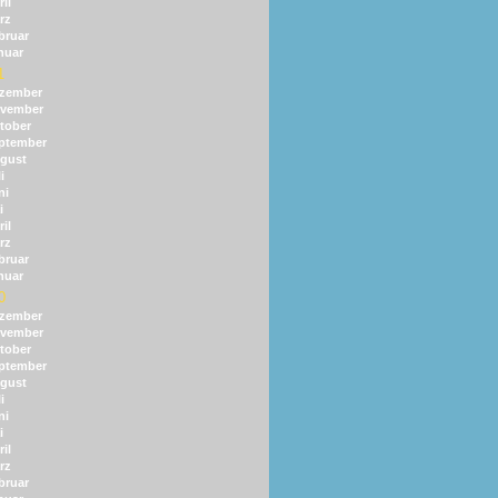
il
rz
bruar
nuar
1
zember
vember
tober
ptember
gust
i
ni
i
il
rz
bruar
nuar
0
zember
vember
tober
ptember
gust
i
ni
i
il
rz
bruar