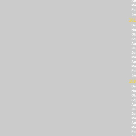
Apr
Mä
Fe
Ja
201
De
No
Ok
Se
Au
Jul
Ju
Ma
Apr
Mä
Fe
Ja
201
De
No
Ok
Se
Au
Jul
Ju
Ma
Apr
Mä
Fe