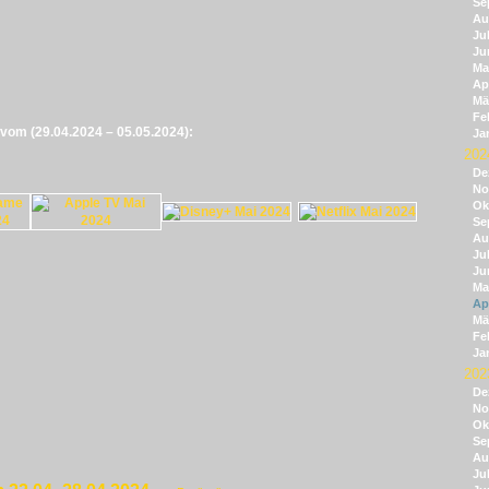
Se
Au
Jul
Ju
Ma
Apr
Mä
Fe
e vom (29.04.2024 – 05.05.2024):
Ja
202
De
No
Ok
Se
Au
Jul
Ju
Ma
Apr
Mä
Fe
Ja
202
De
No
Ok
Se
Au
Jul