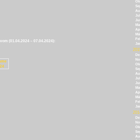
Ok
Se
Au
Jul
Ju
Ma
Apr
Mä
Fe
e vom (01.04.2024 – 07.04.2024):
Ja
201
De
No
Ok
Se
Au
Jul
Ju
Ma
Apr
Mä
Fe
Ja
201
De
No
Ok
Se
Au