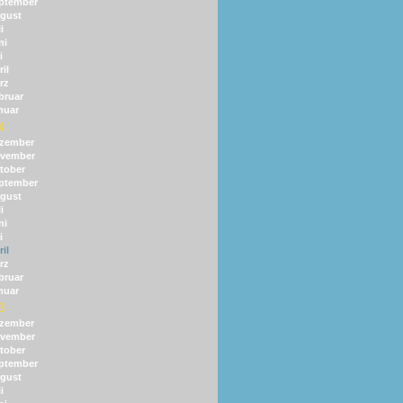
ptember
gust
i
ni
i
il
rz
bruar
nuar
4
zember
vember
tober
ptember
gust
i
ni
i
il
rz
bruar
nuar
3
zember
vember
tober
ptember
gust
i