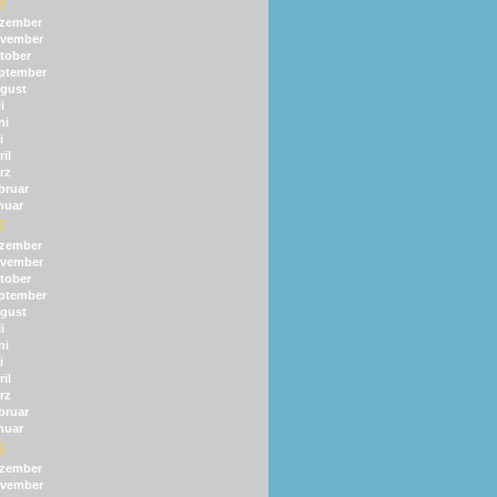
8
zember
vember
tober
ptember
gust
i
ni
i
il
rz
bruar
nuar
7
zember
vember
tober
ptember
gust
i
ni
i
il
rz
bruar
nuar
6
zember
vember