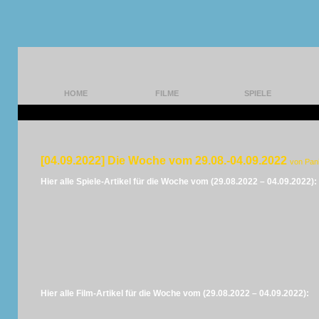
HOME
FILME
SPIELE
[04.09.2022] Die Woche vom 29.08.-04.09.2022
von Pan
Hier alle Spiele-Artikel für die Woche vom (29.08.2022 – 04.09.2022):
Hier alle Film-Artikel für die Woche vom (29.08.2022 – 04.09.2022):