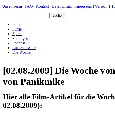
Unser Team
|
FAQ
|
Kontakt
|
Datenschutz
|
Impressum
|
Version 1.13
home
Filme
Spiele
Sonstiges
Podcast
hard-/software
Die Woche...
[02.08.2009] Die Woche vom
von Panikmike
Hier alle Film-Artikel für die Woc
02.08.2009):