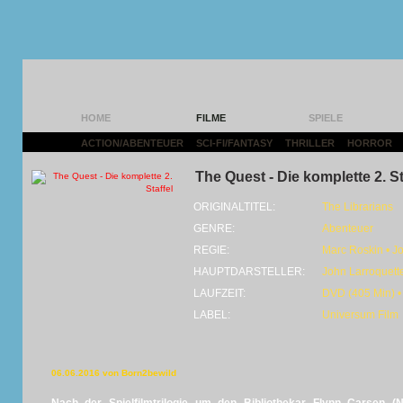
HOME
FILME
SPIELE
ACTION/ABENTEUER
|
SCI-FI/FANTASY
|
THRILLER
|
HORROR
|
The Quest - Die komplette 2. St
ORIGINALTITEL:
The Librarians
GENRE:
Abenteuer
REGIE:
Marc Roskin • J
HAUPTDARSTELLER:
John Larroquett
LAUFZEIT:
DVD (405 Min) •
LABEL:
Universum Film
06.06.2016 von Born2bewild