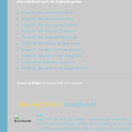
Abschließend noch der Episodenguide:
Folge 01: Das versunkene Buch
Folge 02: Der zerbrochene Stab
Folge 03: Der verborgene Friedhof
Folge 04: Der Riss der Dimension
Folge 05: Die Seele der Bibliothek
Folge 06: Der Vertrag mit dem Teufel
Folge 07: Das Bild der Unsterblichkeit
Folge 08: Gefangen in der Zeitschleife
Folge 09: Im Bann des Zauberers
Folge 10: Die Reise in die Vergangenheit
Cover & Bilder ©
Universum Film GmbH
DAS FAZIT VON:
Born2bewild
Alex:
Auch wenn die Serie den Filmen in Sachen Budget und somit auch
sie mich doch überzeugen. Der Witz der Filme wird sehr gut fortge
ist perfekt zusammengesetzt. Gekrönt wird das Ganze dann vo