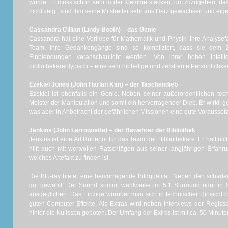
würde. Er muss schon sehr in der Klemme stecken, um zuzugeben, dass
nicht zeigt, sind ihm seine Mitstreiter sehr ans Herz gewachsen und eigen
Cassandra Cillian (Lindy Booth) – das Genie
Cassandra hat eine Vorliebe für Mathematik und Physik. Ihre Analysef
Team. Ihre Gedankengänge sind so kompliziert, dass sie dem Z
Einblendungen veranschaulicht werden. Von ihrer hohen Intel
bibliothekarentypisch – eine sehr hibbelige und zerstreute Persönlichkei
Ezekiel Jones (John Harlan Kim) – der Taschendieb
Ezekiel ist ebenfalls ein Genie. Neben seiner außerordentlichen te
Meister der Manipulation und somit ein hervorragender Dieb. Er wirkt, 
was aber in Anbetracht der gefährlichen Missionen eine gute Voraussetz
Jenkins (John Larroquette) – der Bewahrer der Bibliothek
Jenkins ist eine Art Ruhepol für das Team der Bibliothekare. Er hält n
hilft auch mit wertvollen Ratschlägen aus seiner langjährigen Erfah
welches Artefakt zu finden ist.
Die Blu-ray bietet eine hervorragende Bildqualität. Neben den scharfe
gut gewählt. Der Sound kommt wahlweise im 5.1 Surround oder in 
ausgeglichen. Das Einzige worüber man sich in technischer Hinsicht 
guten Computer-Effekte. Als Extras wird neben Interviews der Regiss
hinter die Kulissen geboten. Der Umfang der Extras ist mit ca. 50 Minuten