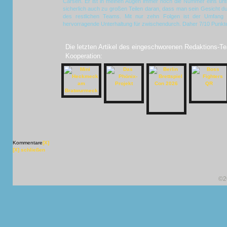
Carsen. Er ist in meinen Augen immer noch die Nummer eins unter 
sicherlich auch zu großen Teilen daran, dass man sein Gesicht du
des restlichen Teams. Mit nur zehn Folgen ist der Umfang 
hervorragende Unterhaltung für zwischendurch. Daher 7/10 Punkt
Die letzten Artikel des eingeschworenen Redaktions-Te
Kooperation:
Kommentare
[X]
[X] schließen
©2