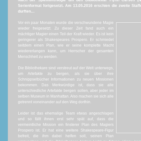
Nach der Spielfilmtrilogie um den Bibliothekar Flynn Carsen
Serienformat fortgesetzt. Am 13.05.2016 erschien die zweite Staff
durften…
Vor ein paar Monaten wurde die verschwundene Magie
wieder freigesetzt. Zu dieser Zeit fand auch ein
mächtiger Magier einen Teil der Kraft wieder. Es ist kein
geringerer als Shakespeares Prospero. Er schmiedet
seitdem einen Plan, wie er seine komplette Macht
wiedererlangen kann, um Herrscher der gesamten
Menschheit zu werden.
Die Bibliothekare sind verstreut auf der Welt unterwegs,
um Artefakte zu bergen, als sie über ihre
Schnippselbücher Informationen zu neuen Missionen
bekommen. Das Merkwürdige ist, dass sie alle
unterschiedliche Artefakte bergen sollen, aber jeder im
selben Museum in Manhattan. Also machen sie sich alle
getrennt voneinander auf den Weg dorthin.
Leider ist das ehemalige Team etwas angeschlagen
und so fällt ihnen erst sehr spät auf, dass die
vermeintliche Mission ein finsterer Plan des Magiers
Prospero ist. Er hat eine weitere Shakespeare-Figur
befreit, die ihm dabei helfen soll, seinen Plan