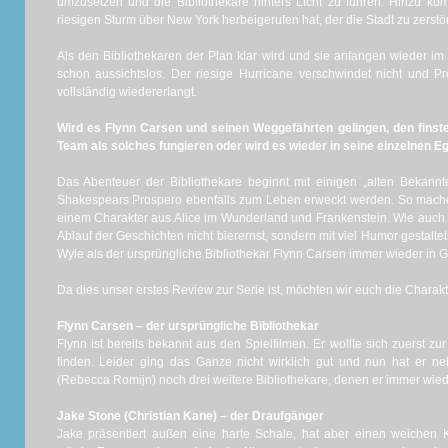
umzusetzen und die Bibliothekare hinters Licht zu führen. Hinzu kom
riesigen Sturm über New York herbeigerufen hat, der die Stadt zu zerstö
Als den Bibliothekaren der Plan klar wird und sie anfangen wieder im
schon aussichtslos. Der riesige Hurricane verschwindet nicht und P
vollständig wiedererlangt.
Wird es Flynn Carsen und seinen Weggefährten gelingen, den finst
Team als solches fungieren oder wird es wieder in seine einzelnen Eg
Das Abenteuer der Bibliothekare beginnt mit einigen „alten Bekann
Shakespears Prospero ebenfalls zum Leben erweckt werden. So mache
einem Charakter aus Alice im Wunderland und Frankenstein. Wie auch 
Ablauf der Geschichten nicht bierernst, sondern mit viel Humor gestalte
Wyle als der ursprüngliche Bibliothekar Flynn Carsen immer wieder in Gas
Da dies unser erstes Review zur Serie ist, möchten wir euch die Charakte
Flynn Carsen – der ursprüngliche Bibliothekar
Flynn ist bereits bekannt aus den Spielfilmen. Er wollte sich zuerst 
finden. Leider ging das Ganze nicht wirklich gut und nun hat er n
(Rebecca Romijn) noch drei weitere Bibliothekare, denen er immer wieder
Jake Stone (Christian Kane) – der Draufgänger
Jake präsentiert außen eine harte Schale, hat aber einen weichen 