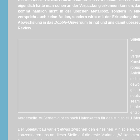
Als wir
Dobble CATAN
erhielten dachte ich erst einmal: Das ist ein
eigentlich hätte man schon an der Verpackung erkennen können, das
kommt nämlich nicht in der üblichen Metallbox, sondern in ein
verspricht auch keine Action, sondern wirbt mit der Erkundung der I
Abwechslung in das
Dobble
-Universum bringt und uns damit überzeu
Review…
Spiel
Für
Verp
Kunst
robus
Anlei
nicht
gewo
gibt 
neutr
Team
bun
ents
Vorderseite. Außerdem gibt es noch Hafenkarten für das Minispiel „Häfe
Der Spielaufbau variiert etwas zwischen den einzelnen Minispielen, vo
konzentrieren uns an dieser Stelle auf die erste Variante „Willkomme