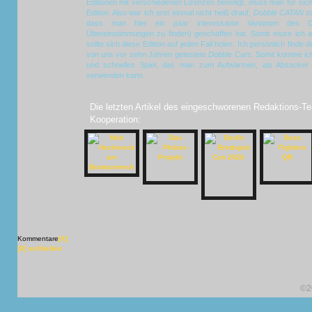
Editionen mit verschiedenen Lizenzen benötigt, muss man für sich 
Edition. Also war ich erst einmal nicht heiß drauf,
Dobble CATAN
zu
dass man hier ein paar interessante Varianten des
D
Übereinstimmungen zu finden) geschaffen hat. Somit muss ich a
sollte sich diese Edition auf jeden Fall holen. Ich persönlich finde 
von uns vor zehn Jahren getestete
Dobble Cars
. Somit komme ich
und schnelles Spiel, das man zum Aufwärmen, als Absacker o
verwenden kann.
Die letzten Artikel des eingeschworenen Redaktions-Te
Kooperation:
Kommentare
[X]
[X] schließen
©2