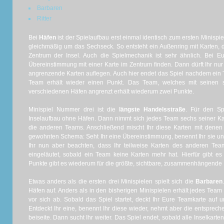
Barbaren
Ritter
Bei
Häfen
ist der Spielaufbau erst einmal identisch zum ersten Minispiel
gleichmäßig um das Sechseck. So entsteht ein Außenring mit Karten, 
Zentrum der Insel. Auch die Spielmechanik ist sehr ähnlich. Bei Eur
Übereinstimmung mit einer Karte im Zentrum finden. Dann dürft Ihr nu
angrenzende Karten auflegen. Auch hier endet das Spiel nachdem ein 
Team erhält wieder einen Punkt. Das Team, welches mit seinen 
verschiedenen Häfen angrenzt erhält wiederum zwei Punkte.
Minispiel Nummer drei ist die
längste Handelsstraße
. Für den Sp
Inselaufbau ohne Häfen. Dann nimmt sich jedes Team sechs seiner Kar
die anderen Teams. Anschließend mischt Ihr diese Karten mit dene
gewohnten Schema: Seht Ihr eine Übereinstimmung, benennt Ihr sie und 
Ihr nun aber beachten, dass Ihr teilweise Karten des anderen Te
eingeläutet, sobald ein Team keine Karten mehr hat. Hierfür gibt 
Punkte gibt es wiederum für die größte, sichtbare, zusammenhängende 
Etwas anders als die ersten drei Minispielen spielt sich die
Barbaren
Häfen auf. Anders als in den bisherigen Minispielen erhält jedes Team 
vor sich ab. Sobald das Spiel startet, deckt Ihr Eure Teamkarte auf
Entdeckt Ihr eine, benennt Ihr diese wieder, nehmt aber die entsprech
beiseite. Dann sucht Ihr weiter. Das Spiel endet, sobald alle Inselkar