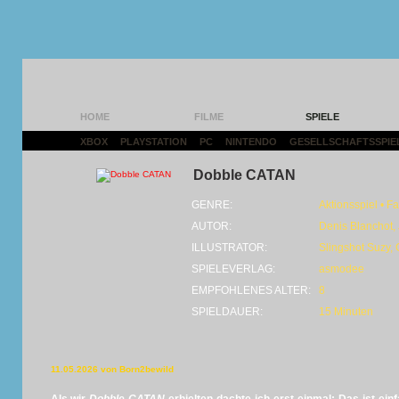
HOME
FILME
SPIELE
XBOX
|
PLAYSTATION
|
PC
|
NINTENDO
|
GESELLSCHAFTSSPIE
Dobble CATAN
GENRE:
Aktionsspiel • F
AUTOR:
Denis Blanchot,
ILLUSTRATOR:
Slingshot Suzy,
SPIELEVERLAG:
asmodee
EMPFOHLENES ALTER:
8
SPIELDAUER:
15 Minuten
11.05.2026 von Born2bewild