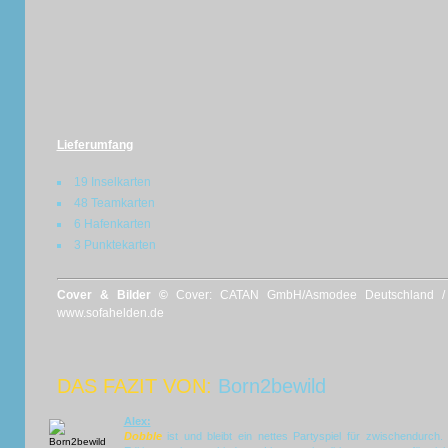
Lieferumfang
19 Inselkarten
48 Teamkarten
6 Hafenkarten
3 Punktekarten
Cover & Bilder ©
Cover: CATAN GmbH/Asmodee Deutschland / Bi
www.sofahelden.de
DAS FAZIT VON:
Born2bewild
Alex:
Dobble
ist und bleibt ein nettes Partyspiel für zwischendurch