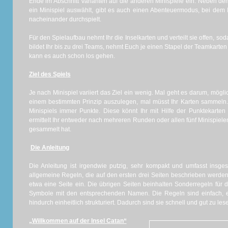
Ende im Abschnitt Varianten auf die anderen Minispiele ein. Neben d
ein Minispiel auswählt, gibt es auch einen Abenteuermodus, bei dem I
nacheinander durchspielt.
Für den Spielaufbau nehmt Ihr die Inselkarten und verteilt sie offen, s
bildet Ihr bis zu drei Teams, nehmt Euch je einen Stapel der Teamkarten
kann es auch schon los gehen.
Ziel des Spiels
Je nach Minispiel variiert das Ziel ein wenig. Mal geht es darum, mögl
einem bestimmten Prinzip auszulegen, mal müsst Ihr Karten sammeln
Minispiels immer Punkte. Diese könnt Ihr mit Hilfe der Punktekarten
ermittelt Ihr entweder nach mehreren Runden oder allen fünf Minispiel
gesammelt hat.
Die Anleitung
Die Anleitung ist irgendwie putzig, sehr kompakt und umfasst insge
allgemeine Regeln, die auf den ersten drei Seiten beschrieben werden
etwa eine Seite ein. Die übrigen Seiten beinhalten Sonderregeln für d
Symbole mit den entsprechenden Namen. Die Regeln sind einfach, e
hindurch einheitlich strukturiert. Dadurch sind sie schnell und gut zu le
„Willkommen auf der Insel Catan“