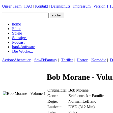
Unser Team
|
FAQ
|
Kontakt
|
Datenschutz
|
Impressum
|
Version 1.13
home
Filme
Spiele
Sonstiges
Podcast
hard-/software
Die Woche...
Action/Abenteuer
|
Sci-Fi/Fantasy
|
Thriller
|
Horror
|
Komödie
|
D
Bob Morane - Vol
Originaltitel:
Bob Morane
Genre:
Zeichentrick • Familie
Regie:
Norman LeBlanc
Laufzeit:
DVD (312 Min)
Label:
Pidax