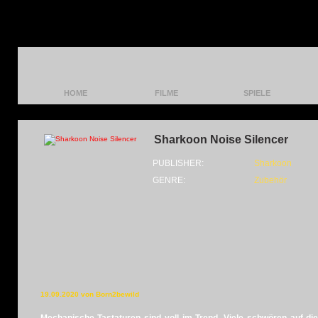
HOME
FILME
SPIELE
Sharkoon Noise Silencer
PUBLISHER:
Sharkoon
GENRE:
Zubehör
19.09.2020 von Born2bewild