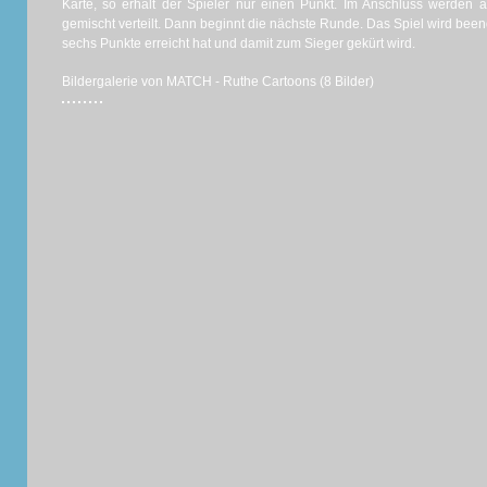
Karte, so erhält der Spieler nur einen Punkt. Im Anschluss werden 
gemischt verteilt. Dann beginnt die nächste Runde. Das Spiel wird beend
sechs Punkte erreicht hat und damit zum Sieger gekürt wird.
Bildergalerie von MATCH - Ruthe Cartoons (8 Bilder)