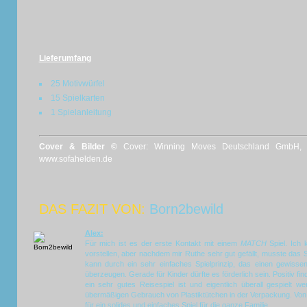
Lieferumfang
25 Motivwürfel
15 Spielkarten
1 Spielanleitung
Cover & Bilder ©
Cover: Winning Moves Deutschland GmbH, Te
www.sofahelden.de
DAS FAZIT VON:
Born2bewild
Alex:
Für mich ist es der erste Kontakt mit einem
MATCH
Spiel. Ich 
vorstellen, aber nachdem mir Ruthe sehr gut gefällt, musste das S
kann durch ein sehr einfaches Spielprinzip, das einen gewisse
überzeugen. Gerade für Kinder dürfte es förderlich sein. Positiv fi
ein sehr gutes Reisespiel ist und eigentlich überall gespielt 
übermäßigen Gebrauch von Plastiktütchen in der Verpackung. Von me
für ein solides und einfaches Spiel für die ganze Familie.