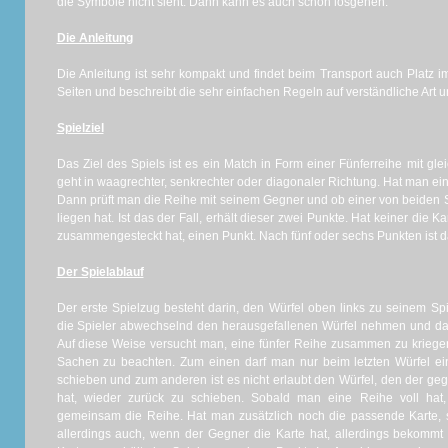
die Symbole nicht sieht. Dann kann es auch schon losgehen.
Die Anleitung
Die Anleitung ist sehr kompakt und findet beim Transport auch Platz im 
Seiten und beschreibt die sehr einfachen Regeln auf verständliche Art 
Spielziel
Das Ziel des Spiels ist es ein Match in Form einer Fünferreihe mit 
geht in waagrechter, senkrechter oder diagonaler Richtung. Hat man ein
Dann prüft man die Reihe mit seinem Gegner und ob einer von beiden S
liegen hat. Ist das der Fall, erhält dieser zwei Punkte. Hat keiner die Ka
zusammengesteckt hat, einen Punkt. Nach fünf oder sechs Punkten ist d
Der Spielablauf
Der erste Spielzug besteht darin, den Würfel oben links zu seinem Sp
die Spieler abwechselnd den herausgefallenen Würfel nehmen und da
Auf diese Weise versucht man, eine fünfer Reihe zusammen zu kriege
Sachen zu beachten. Zum einen darf man nur beim letzten Würfel eine
schieben und zum anderen ist es nicht erlaubt den Würfel, den der g
hat, wieder zurück zu schieben. Sobald man eine Reihe voll hat,
gemeinsam die Reihe. Hat man zusätzlich noch die passende Karte, s
allerdings auch, wenn der Gegner die Karte hat, allerdings bekommt 