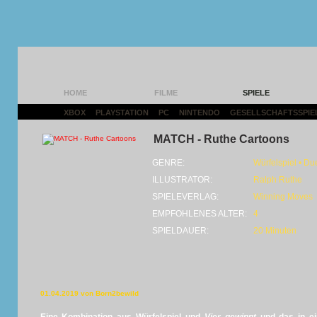
HOME
FILME
SPIELE
XBOX
|
PLAYSTATION
|
PC
|
NINTENDO
|
GESELLSCHAFTSSPIE
MATCH - Ruthe Cartoons
GENRE:
Würfelspiel • Due
ILLUSTRATOR:
Ralph Ruthe
SPIELEVERLAG:
Winning Moves
EMPFOHLENES ALTER:
4
SPIELDAUER:
20 Minuten
01.04.2019 von Born2bewild