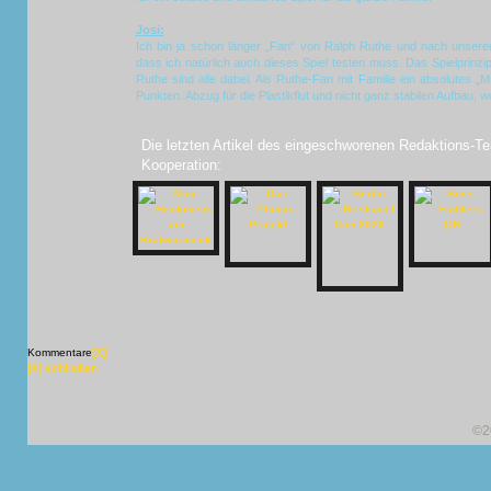
Josi:
Ich bin ja schon länger „Fan“ von Ralph Ruthe und nach unse
dass ich natürlich auch dieses Spiel testen muss. Das Spielprinzip
Ruthe sind alle dabei. Als Ruthe-Fan mit Familie ein absolutes „
Punkten. Abzug für die Plastikflut und nicht ganz stabilen Aufbau, w
Die letzten Artikel des eingeschworenen Redaktions-Te
Kooperation:
Kommentare
[X]
[X] schließen
©2