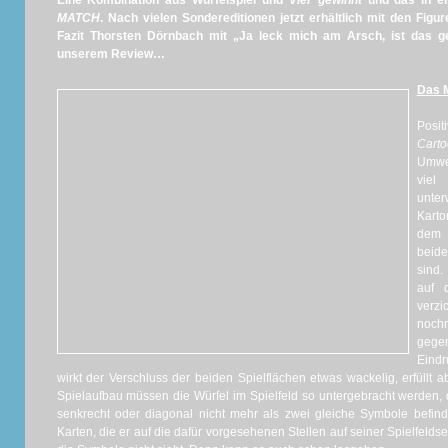
Eine Kombination aus Würfelspiel und
Vier gewinnt
und das in ei
MATCH
. Nach vielen Sondereditionen jetzt erhältlich mit den Fig
Fazit Thorsten Dörnbach mit „Ja leck mich am Arsch, ist das geil
unserem Review…
Das M
Posit
Cart
Umwel
viel
unte
Karto
dem d
beide
sind.
auf 
verzi
noch
gege
Eindr
wirkt der Verschluss der beiden Spielflächen etwas wackelig, erfüllt 
Spielaufbau müssen die Würfel im Spielfeld so untergebracht werden, 
senkrecht oder diagonal nicht mehr als zwei gleiche Symbole befind
Karten, die er auf die dafür vorgesehenen Stellen auf seiner Spielfeldsei