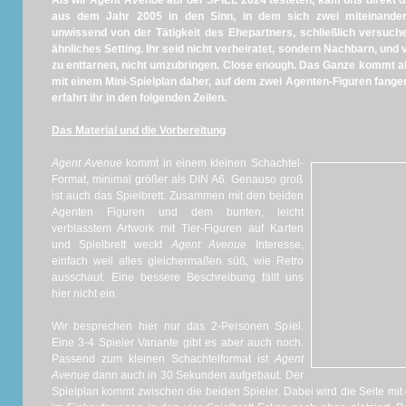
Als wir
Agent Avenue
auf der SPIEL 2024 testeten, kam uns direkt 
aus dem Jahr 2005 in den Sinn, in dem sich zwei miteinander
unwissend von der Tätigkeit des Ehepartners, schließlich versuch
ähnliches Setting. Ihr seid nicht verheiratet, sondern Nachbarn, und 
zu enttarnen, nicht umzubringen. Close enough. Das Ganze kommt al
mit einem Mini-Spielplan daher, auf dem zwei Agenten-Figuren fangen
erfahrt ihr in den folgenden Zeilen.
Das Material und die Vorbereitung
Agent Avenue
kommt in einem kleinen Schachtel-
Format, minimal größer als DIN A6. Genauso groß
ist auch das Spielbrett. Zusammen mit den beiden
Agenten Figuren und dem bunten, leicht
verblasstem Artwork mit Tier-Figuren auf Karten
und Spielbrett weckt
Agent Avenue
Interesse,
einfach weil alles gleichermaßen süß, wie Retro
ausschaut. Eine bessere Beschreibung fällt uns
hier nicht ein.
Wir besprechen hier nur das 2-Personen Spiel.
Eine 3-4 Spieler Variante gibt es aber auch noch.
Passend zum kleinen Schachtelformat ist
Agent
Avenue
dann auch in 30 Sekunden aufgebaut. Der
Spielplan kommt zwischen die beiden Spieler. Dabei wird die Seite m