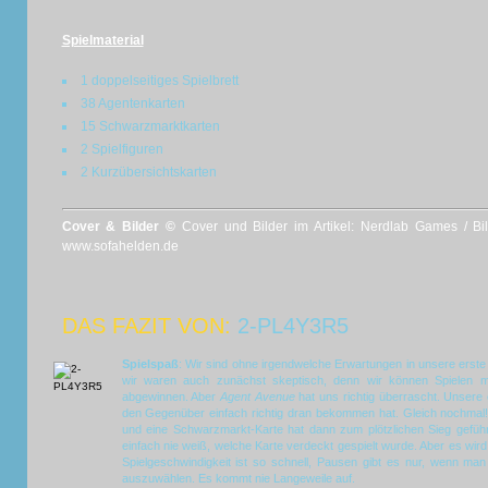
Spielmaterial
1 doppelseitiges Spielbrett
38 Agentenkarten
15 Schwarzmarktkarten
2 Spielfiguren
2 Kurzübersichtskarten
Cover & Bilder ©
Cover und Bilder im Artikel: Nerdlab Games / Bil
www.sofahelden.de
DAS FAZIT VON:
2-PL4Y3R5
Spielspaß
: Wir sind ohne irgendwelche Erwartungen in unsere erste
wir waren auch zunächst skeptisch, denn wir können Spielen mi
abgewinnen. Aber
Agent Avenue
hat uns richtig überrascht. Unsere e
den Gegenüber einfach richtig dran bekommen hat. Gleich nochmal
und eine Schwarzmarkt-Karte hat dann zum plötzlichen Sieg gefüh
einfach nie weiß, welche Karte verdeckt gespielt wurde. Aber es wird j
Spielgeschwindigkeit ist so schnell, Pausen gibt es nur, wenn man 
auszuwählen. Es kommt nie Langeweile auf.