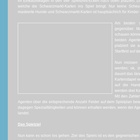
im Einkaufswagen in den vier Spielbrett-Ecken nach oben platziert. Das
welche die Schwarzmarkt-Karten ins Spiel bringt. Nur keine Scheu
maskierte Hunde und Schwarzmarkt-Karten ist hauptsächlich für Kinder
Am besten s
gegenüber. Ma
schauen könne
beiden Agent
platziert sie 
Startfeld auf d
Nun müssen d
werden; ok, z
dauert das lä
Kartenstapel e
auf die Hand
werden drei Kar
Mit den Zahle
Agenten über die entsprechende Anzahl Felder auf dem Spielplan bew
dagegen Spezialfähigkeiten und können erhalten werden, wenn der Age
landet.
Das Spielziel
Nun kann es schon los gehen. Ziel des Spiels ist es den gegnerische