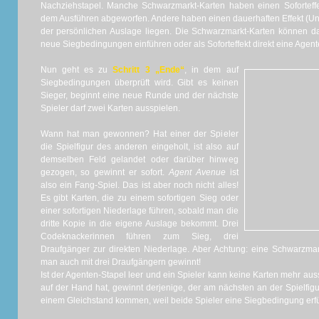
Nachziehstapel. Manche Schwarzmarkt-Karten haben einen Soforteffe
dem Ausführen abgeworfen. Andere haben einen dauerhaften Effekt (Un
der persönlichen Auslage liegen. Die Schwarzmarkt-Karten können d
neue Siegbedingungen einführen oder als Soforteffekt direkt eine Agent
Nun geht es zu
Schritt 3 „Ende“
, in dem auf
Siegbedingungen überprüft wird. Gibt es keinen
Sieger, beginnt eine neue Runde und der nächste
Spieler darf zwei Karten ausspielen.
Wann hat man gewonnen? Hat einer der Spieler
die Spielfigur des anderen eingeholt, ist also auf
demselben Feld gelandet oder darüber hinweg
gezogen, so gewinnt er sofort.
Agent Avenue
ist
also ein Fang-Spiel. Das ist aber noch nicht alles!
Es gibt Karten, die zu einem sofortigen Sieg oder
einer sofortigen Niederlage führen, sobald man die
dritte Kopie in die eigene Auslage bekommt. Drei
Codeknackerinnen führen zum Sieg, drei
Draufgänger zur direkten Niederlage. Aber Achtung: eine Schwarzmark
man auch mit drei Draufgängern gewinnt!
Ist der Agenten-Stapel leer und ein Spieler kann keine Karten mehr auss
auf der Hand hat, gewinnt derjenige, der am nächsten an der Spielfigu
einem Gleichstand kommen, weil beide Spieler eine Siegbedingung erfüll