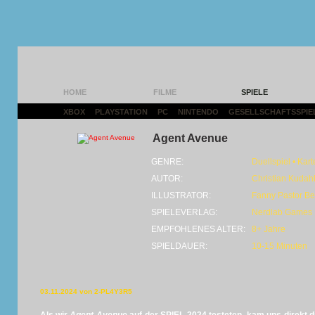
HOME
FILME
SPIELE
XBOX
|
PLAYSTATION
|
PC
|
NINTENDO
|
GESELLSCHAFTSSPIE
Agent Avenue
GENRE:
Duellspiel • Kart
AUTOR:
Christian Kudah
ILLUSTRATOR:
Fanny Pastor Ber
SPIELEVERLAG:
Nerdlab Games
EMPFOHLENES ALTER:
8+ Jahre
SPIELDAUER:
10-15 Minuten
03.11.2024 von 2-PL4Y3R5