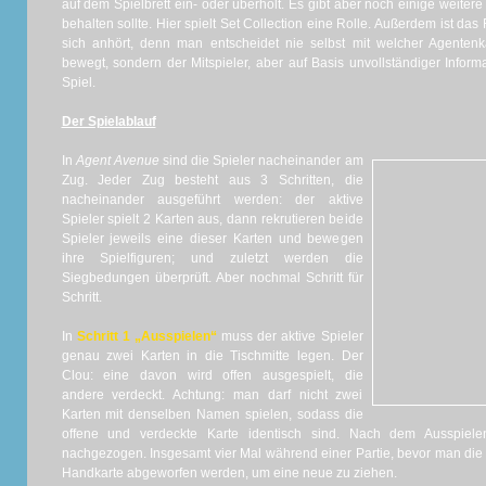
auf dem Spielbrett ein- oder überholt. Es gibt aber noch einige weite
behalten sollte. Hier spielt Set Collection eine Rolle. Außerdem ist das 
sich anhört, denn man entscheidet nie selbst mit welcher Agente
bewegt, sondern der Mitspieler, aber auf Basis unvollständiger Inform
Spiel.
Der Spielablauf
In
Agent Avenue
sind die Spieler nacheinander am
Zug. Jeder Zug besteht aus 3 Schritten, die
nacheinander ausgeführt werden: der aktive
Spieler spielt 2 Karten aus, dann rekrutieren beide
Spieler jeweils eine dieser Karten und bewegen
ihre Spielfiguren; und zuletzt werden die
Siegbedungen überprüft. Aber nochmal Schritt für
Schritt.
In
Schritt 1 „Ausspielen“
muss der aktive Spieler
genau zwei Karten in die Tischmitte legen. Der
Clou: eine davon wird offen ausgespielt, die
andere verdeckt. Achtung: man darf nicht zwei
Karten mit denselben Namen spielen, sodass die
offene und verdeckte Karte identisch sind. Nach dem Ausspiel
nachgezogen. Insgesamt vier Mal während einer Partie, bevor man die b
Handkarte abgeworfen werden, um eine neue zu ziehen.