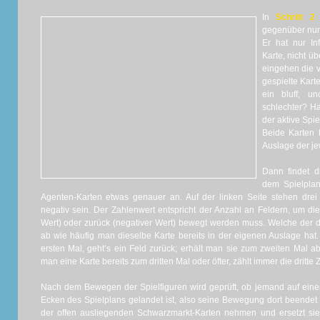
In
Schritt 2
gegenüber nun 
Er hat nur In
Karte, nicht ü
eingehen die v
gespielte Karte 
ein bluff, u
schlechter? Ha
der aktive Spie
Beide Karten 
Auslage der je
Dann findet 
dem Spielplan
Agenten-Karten etwas genauer an. Auf der linken Seite stehen drei
negativ sein. Der Zahlenwert entspricht der Anzahl an Feldern, um die 
Wert) oder zurück (negativer Wert) bewegt werden muss. Welche der dr
ab wie häufig man dieselbe Karte bereits in der eigenen Auslage hat
ersten Mal, geht’s ein Feld zurück; erhält man sie zum zweiten Mal 
man eine Karte bereits zum dritten Mal oder öfter, zählt immer die dritte Z
Nach dem Bewegen der Spielfiguren wird geprüft, ob jemand auf ein
Ecken des Spielplans gelandet ist, also seine Bewegung dort beendet h
der offen ausliegenden Schwarzmarkt-Karten nehmen und ersetzt sie