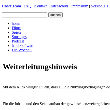
Unser Team
|
FAQ
|
Kontakt
|
Datenschutz
|
Impressum
|
Version 1.13
home
Filme
Spiele
Sonstiges
Podcast
hard-/software
Die Woche...
Weiterleitungshinweis
Mit dem Klick willigst Du ein, dass Du die Nutzungsbedingungen der 
Für die Inhalte und den Seitenaufbau der gewünschten/weitergeleite