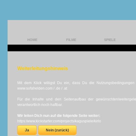
HOME
FILME
SPIELE
Weiterleitungshinweis
Mit dem Klick willigst Du ein, dass Du die Nutzungsbedingungen d
www.sofahelden.com / .de / .at
Für die Inhalte und den Seitenaufbau der gewünschten/weiterge
verantwortlich noch haftbar.
Wir leiten Dich nun auf die folgende Seite weiter:
https:/www.kickstarter.com/projects/kaguspiele/kirlo
Ja
Nein (zurück)