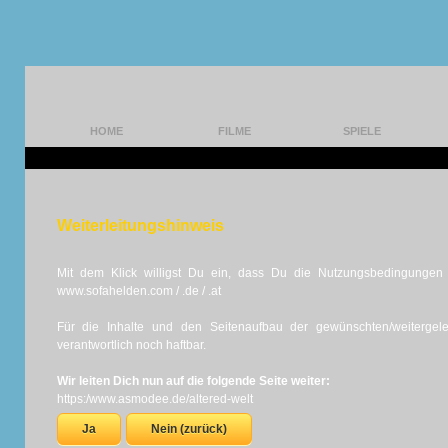
HOME
FILME
SPIELE
Weiterleitungshinweis
Mit dem Klick willigst Du ein, dass Du die Nutzungsbedingungen d
www.sofahelden.com / .de / .at
Für die Inhalte und den Seitenaufbau der gewünschten/weiterge
verantwortlich noch haftbar.
Wir leiten Dich nun auf die folgende Seite weiter:
https:/www.asmodee.de/altered-welt
Ja
Nein (zurück)