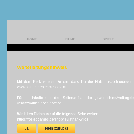
HOME
FILME
SPIELE
Weiterleitungshinweis
Mit dem Klick willigst Du ein, dass Du die Nutzungsbedingungen d
www.sofahelden.com / .de / .at
Für die Inhalte und den Seitenaufbau der gewünschten/weiterge
verantwortlich noch haftbar.
Wir leiten Dich nun auf die folgende Seite weiter:
https:/frostedgames.de/shop/leviathan-wilds
Ja
Nein (zurück)