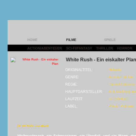
HOME
FILME
SPIELE
ACTION/ABENTEUER
|
SCI-FI/FANTASY
|
THRILLER
|
HORROR
|
White Rush - Ein eiskalter Pla
ORIGINALTITEL:
Mikaela
GENRE:
Action • Thriller
REGIE:
Daniel Calparso
HAUPTDARSTELLER:
Antonio Resines
LAUFZEIT:
BD (90 Min)
LABEL:
Plaion Pictures
20.09.2025 von MarS