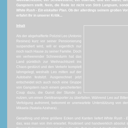
Weihnachtszeit, ein Schneesturm, ein Überfall, und ein Mann, de
Gangstern stellt. Nein, die Rede ist nicht von
Stirb Langsam
, sond
White Rush - Ein eiskalter Plan
. Ob der allerdings seinem großen Vo
erfahrt Ihr in unserer Kritik...
Inhalt
Als der abgehalfterte Polizist Leo (Antonio
Resines) kurz vor seiner Pensionierung
suspendiert wird, will er eigentlich nur
noch nach Hause zu seiner Familie. Doch
ein verheerender Schneesturm hat das
Land pünktlich zur Weihnachtszeit ins
Chaos gestürzt und den Verkehr komplett
lahmgelegt, weshalb Leo mitten auf der
Autobahn festsitzt. Ausgerechnet jetzt
entscheidet sich auch noch eine Gruppe
von Gangstern nach einem gescheiterten
Coup dazu, die Gunst der Stunde zu
nutzen, um einen Geldtransporter zu überfallen. Während Leo auf Bitten
Verfolgung aufnimmt, bekommt er unerwartete Unterstützung von der
Mikaela (Natalia Azahara)...
Geradlinig und ohne größere Ecken und Kanten liefert
White Rush - E
das, was man von ihm erwartet. Routiniert und handwerklich absolut s