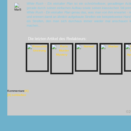
White Rush - Ein eiskalter Plan
ist ein schnörkelloser, geradliniger Act
gerade durch seinen einfachen Aufbau sowie seinen klassischen Stil prima 
White Rush - Ein eiskalter Plan
genau das, was man von ihm erwartet - ni
und erinnert damit an ähnlich aufgebaute Streifen wie beispielsweise
Hard
ein Streifen, den man sich durchaus immer wieder mal anschauen k
machen...
Die letzten Artikel des Redakteurs:
Kommentare
[X]
[X] schließen
©2