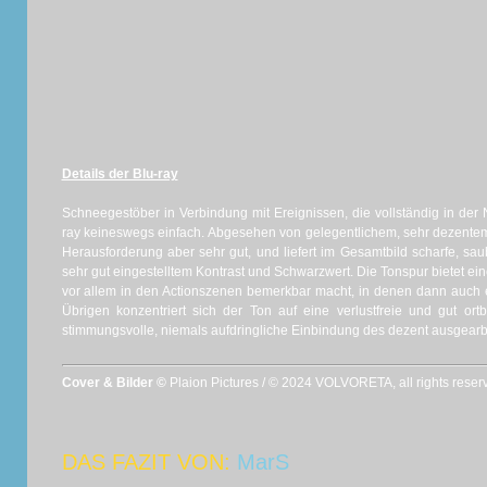
Details der Blu-ray
Schneegestöber in Verbindung mit Ereignissen, die vollständig in der
ray keineswegs einfach. Abgesehen von gelegentlichem, sehr dezentem
Herausforderung aber sehr gut, und liefert im Gesamtbild scharfe, sau
sehr gut eingestelltem Kontrast und Schwarzwert. Die Tonspur bietet e
vor allem in den Actionszenen bemerkbar macht, in denen dann auch 
Übrigen konzentriert sich der Ton auf eine verlustfreie und gut o
stimmungsvolle, niemals aufdringliche Einbindung des dezent ausgearb
Cover & Bilder ©
Plaion Pictures / © 2024 VOLVORETA, all rights reser
DAS FAZIT VON:
MarS