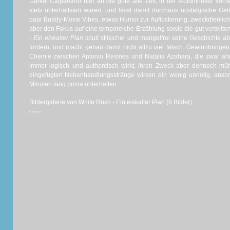
Daniel Calparsoro hier an die gute alte Zeit, in der Actionthriller v
stets unterhaltsam waren, und lässt damit durchaus nostalgische Ge
paar Buddy-Movie Vibes, etwas Humor zur Auflockerung, zweckdienlich 
aber den Fokus auf eine temporeiche Erzählung sowie die gut verteilt
- Ein eiskalter Plan
spult stilsicher und mangelfrei seine Geschichte a
fordern, und macht genau damit nicht allzu viel falsch. Gewinnbringe
Chemie zwischen Antonio Resines und Natalia Azahara, die zwar ähn
immer logisch und authentisch wirkt, ihren Zweck aber dennoch mühel
eingefügten Nebenhandlungsstränge wirken ein wenig unnötig, anso
Minuten lang prima unterhalten.
Bildergalerie von White Rush - Ein eiskalter Plan (5 Bilder)