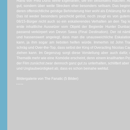
Hand von Fred Durst seine Eigenarten, die ihn besonders machen. Al
gut, sondern über weite Strecken eher besonders seltsam. Das beginn
deren offensichtliche geistige Behinderung hier wohl als Erklärung für d
Das ist weder besonders geschickt gelöst, noch zeugt es von gutem
08/15-Bürger nicht auch so ein eskalierendes Verhalten an den Tag leg
erste inhaltliche Aussetzer vom Objekt der Begierde Hunter Dunb
passend verkörpert von Devon Sawa (Final Destination). Der ist näml
und hassenswert angelegt, dass man die unausweichliche Eskalatio
kann, ja ihm sogar am liebsten helfen würde. Immerhin ist John Trav
schräg und Over-the-Top, dass selbst der King of Overacting Nicolas Ca
ziehen kann. Im Gegenzug sorgt diese Vorstellung aber auch dafür,
Thematik mehr wie eine Komödie erscheint, denn einem knallharten Ps
der Film zunächst zwar dennoch ganz gut zu unterhalten, schlittert aber
und Unglaubwürdigkeit ab, dass es schon beinahe wehtut.
Bildergalerie von The Fanatic (5 Bilder)