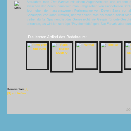
Betrachtet man
The Fanatic
mit einem Augenzwinkern und erkennt die
zwischen den Zeilen, dann wird man - abgesehen von sinnbefreiten Schl
liegt neben der hassenswerten Performance von Devon Sawa vor all
Schauspiel von John Travolta, der mit seiner Rolle als Moose selbst Nic
treiben dürfte. Spannend ist das Ganze nicht, viel Gespür für gute Geschic
erkennen, als wirklich schräge "Psychomödie" geht
The Fanatic
aber dur
Die letzten Artikel des Redakteurs:
Kommentare
[X]
[X] schließen
©2