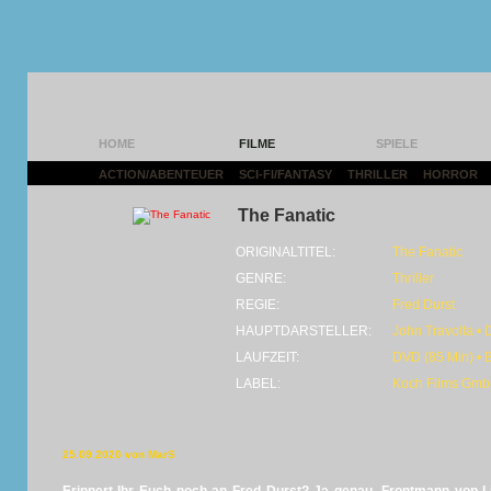
HOME
FILME
SPIELE
ACTION/ABENTEUER
|
SCI-FI/FANTASY
|
THRILLER
|
HORROR
|
The Fanatic
ORIGINALTITEL:
The Fanatic
GENRE:
Thriller
REGIE:
Fred Durst
HAUPTDARSTELLER:
John Travolta •
LAUFZEIT:
DVD (85 Min) • 
LABEL:
Koch Films Gm
25.09.2020 von MarS