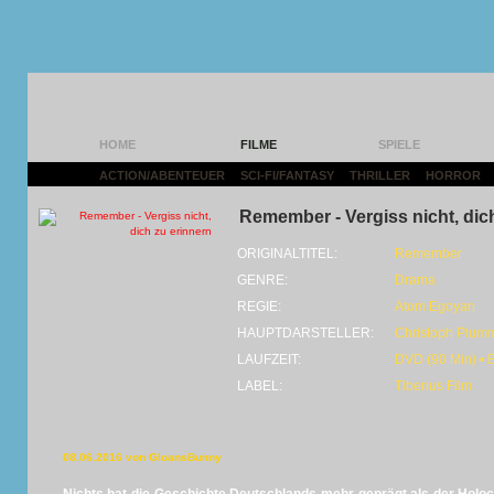
HOME
FILME
SPIELE
ACTION/ABENTEUER
|
SCI-FI/FANTASY
|
THRILLER
|
HORROR
|
Remember - Vergiss nicht, dic
ORIGINALTITEL:
Remember
GENRE:
Drama
REGIE:
Atom Egoyan
HAUPTDARSTELLER:
Christoph Plumm
LAUFZEIT:
DVD (90 Min) • BD
LABEL:
Tiberius Film
08.06.2016 von GloansBunny