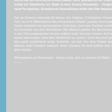
Nichts hat die Geschichte Deutschlands mehr geprägt als der Holoca
schon ein Tabuthema ist, findet in dem Drama
Remember - Vergiss 
neue Perspektive. Redakteurin GloansBunny durfte den Film begutach
Der an Demenz erkrankte 90 jährige Zev Guttman (Christopher Plumme
York, wo er in Mitbewohner Max Rosenbaum (Martin Landau) einen gut
Greise verbindet ein gemeinsames Schicksal, denn ihre Familien wurd
KZ Auschwitz von dem Blockführer Otto Walisch getötet. Als Max heraus
in die USA ausgewandert ist und seitdem unter falschem Namen dort l
davon überzeugen, nach dem Verbrecher zu suchen. Doch das nicht g
Max gerät zunehmend außer Kontrolle, als sich Zev eine Pistole b
Männer samt Familien aufsucht. Denn Demenz ist nicht heilbar und 
ganz massiv...
Bildergalerie von Remember - Vergiss nicht, dich zu erinnern (6 Bilder)