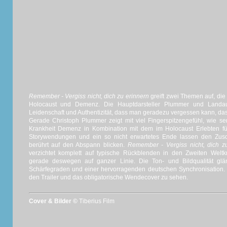
Remember - Vergiss nicht, dich zu erinnern
greift zwei Themen auf, die 
Holocaust und Demenz. Die Hauptdarsteller Plummer und Landau 
Leidenschaft und Authentizität, dass man geradezu vergessen kann, das
Gerade Christoph Plummer zeigt mit viel Fingerspitzengefühl, wie se
Krankheit Demenz in Kombination mit dem im Holocaust Erlebten für
Storywendungen und ein so nicht erwartetes Ende lassen den Zusch
berührt auf den Abspann blicken.
Remember - Vergiss nicht, dich z
verzichtet komplett auf typische Rückblenden in den Zweiten Weltk
gerade deswegen auf ganzer Linie. Die Ton- und Bildqualität glä
Schärfegraden und einer hervorragenden deutschen Synchronisation. I
den Trailer und das obligatorische Wendecover zu sehen.
Cover & Bilder ©
Tiberius Film