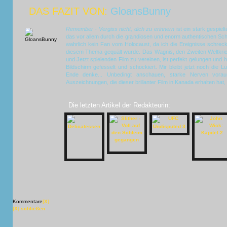
DAS FAZIT VON:
GloansBunny
Remember - Vergiss nicht, dich zu erinnern
ist ein stark gespiel
das vor allem durch die grandiosen und enorm authentischen Scha
wahrlich kein Fan vom Holocaust, da ich die Ereignisse schreckl
diesem Thema gequält wurde. Das Wagnis, den Zweiten Weltkrie
und Jetzt spielenden Film zu vereinen, ist perfekt gelungen und
Bildschirm gefesselt und schockiert. Mir bleibt jetzt noch die
Ende denke... Unbedingt anschauen, starke Nerven voraus
Auszeichnungen, die dieser brillanter Film in Kanada erhalten hat
Die letzten Artikel der Redakteurin:
Kommentare
[X]
[X] schließen