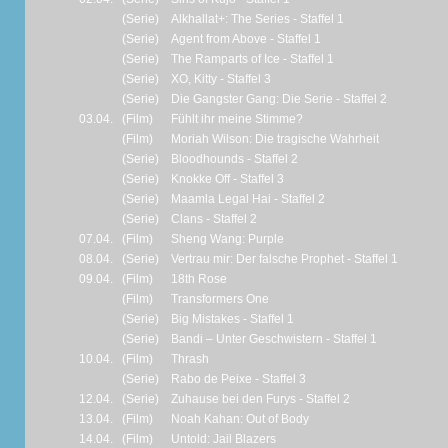
(Serie)
Alkhallat+: The Series - Staffel 1
(Serie)
Agent from Above - Staffel 1
(Serie)
The Ramparts of Ice - Staffel 1
(Serie)
XO, Kitty - Staffel 3
(Serie)
Die Gangster Gang: Die Serie - Staffel 2
03.04.
(Film)
Fühlt ihr meine Stimme?
(Film)
Moriah Wilson: Die tragische Wahrheit
(Serie)
Bloodhounds - Staffel 2
(Serie)
Knokke Off - Staffel 3
(Serie)
Maamla Legal Hai - Staffel 2
(Serie)
Clans - Staffel 2
07.04.
(Film)
Sheng Wang: Purple
08.04.
(Serie)
Vertrau mir: Der falsche Prophet - Staffel 1
09.04.
(Film)
18th Rose
(Film)
Transformers One
(Serie)
Big Mistakes - Staffel 1
(Serie)
Bandi – Unter Geschwistern - Staffel 1
10.04.
(Film)
Thrash
(Serie)
Rabo de Peixe - Staffel 3
12.04.
(Serie)
Zuhause bei den Furys - Staffel 2
13.04.
(Film)
Noah Kahan: Out of Body
14.04.
(Film)
Untold: Jail Blazers