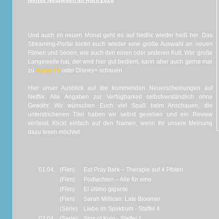
Netflix Neuheiten im April 2026
Und auch im neuen Monat geht es auf Netflix wieder heiß her. Das
Streaming-Portal bietet euch wieder eine große Auswahl an neuen
Filmen und Serien, wie auch den einen oder anderen Kult. Wer große
Langeweile hat, der wird hier gut bedient, kann aber auch gerne mal
zu
Apple TV
oder Disney+ schauen.
Hier unser Ausblick auf die kommenden Neuerscheinungen auf
Netflix. Alle Angaben zur Verfügbarkeit selbstverständlich ohne
Gewähr. Wir wünschen Euch viel Spaß beim Anschauen, die
unterstrichenen Titel haben wir selbst gesehen und ein Review
verfasst. Klickt einfach auf den Namen, wenn Ihr unsere Meinung
dazu lesen möchtet.
01.04.
(Film)
Eat Pray Bark – Therapie auf 4 Pfoten
(Film)
Podlachien – Alle für eine
(Film)
El último gigante
(Film)
Sarah Millican: Late Bloomer
(Serie)
Liebe im Spektrum - Staffel 4
02.04.
(Serie)
Sins of Kujo - Staffel 1