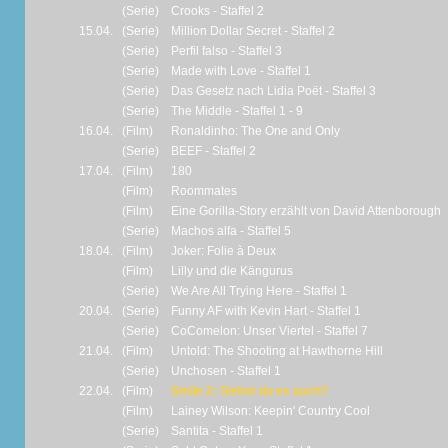
(Serie)
Crooks - Staffel 2
15.04.
(Serie)
Million Dollar Secret - Staffel 2
(Serie)
Perfil falso - Staffel 3
(Serie)
Made with Love - Staffel 1
(Serie)
Das Gesetz nach Lidia Poët - Staffel 3
(Serie)
The Middle - Staffel 1 - 9
16.04.
(Film)
Ronaldinho: The One and Only
(Serie)
BEEF - Staffel 2
17.04.
(Film)
180
(Film)
Roommates
(Film)
Eine Gorilla-Story erzählt von David Attenborough
(Serie)
Machos alfa - Staffel 5
18.04.
(Film)
Joker: Folie à Deux
(Film)
Lilly und die Kängurus
(Serie)
We Are All Trying Here - Staffel 1
20.04.
(Serie)
Funny AF with Kevin Hart - Staffel 1
(Serie)
CoComelon: Unser Viertel - Staffel 7
21.04.
(Film)
Untold: The Shooting at Hawthorne Hill
(Serie)
Unchosen - Staffel 1
22.04.
(Film)
Smile 2: Siehst du es auch?
(Film)
Lainey Wilson: Keepin' Country Cool
(Serie)
Santita - Staffel 1