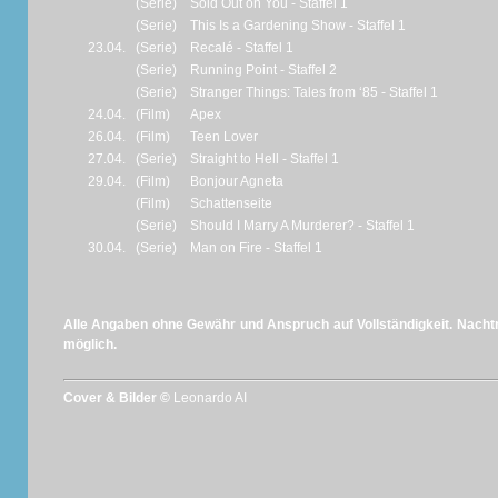
(Serie)
Sold Out on You - Staffel 1
(Serie)
This Is a Gardening Show - Staffel 1
23.04.
(Serie)
Recalé - Staffel 1
(Serie)
Running Point - Staffel 2
(Serie)
Stranger Things: Tales from ‘85 - Staffel 1
24.04.
(Film)
Apex
26.04.
(Film)
Teen Lover
27.04.
(Serie)
Straight to Hell - Staffel 1
29.04.
(Film)
Bonjour Agneta
(Film)
Schattenseite
(Serie)
Should I Marry A Murderer? - Staffel 1
30.04.
(Serie)
Man on Fire - Staffel 1
Alle Angaben ohne Gewähr und Anspruch auf Vollständigkeit. Nachtr
möglich.
Cover & Bilder ©
Leonardo AI