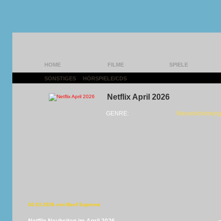
HOME
FILME
SPIELE
SONSTIGES
|
HÖRSPIELE/CDS
|
Netflix April 2026
GENRE:
Neuerscheinung
30.03.2026 von Beef Supreme