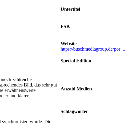
Untertitel
Deutsch
FSK
Ab 18 Jahren
Website
https://buschmediagroup.de/por ...
Special Edition
Erhältlich als DVD, Blu-ray sowie
im limitierten Mediabook (Blu-ray &
DVD)
nnoch zahlreiche
sprechendes Bild, das sehr gut
Anzahl Medien
ine erwähnenswerte
1 Disc DVD und Blu-ray, 2 Discs
eier und klarer
Mediabook
Schlagwörter
Affäre • Sadomasochismus • Gewalt
t synchronisiert wurde. Die