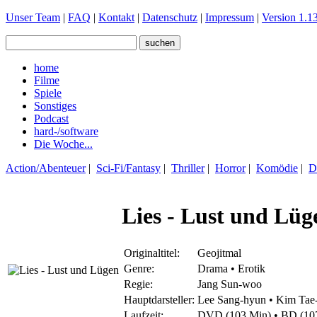
Unser Team
|
FAQ
|
Kontakt
|
Datenschutz
|
Impressum
|
Version 1.13
home
Filme
Spiele
Sonstiges
Podcast
hard-/software
Die Woche...
Action/Abenteuer
|
Sci-Fi/Fantasy
|
Thriller
|
Horror
|
Komödie
|
D
Lies - Lust und Lüg
Originaltitel:
Geojitmal
Genre:
Drama • Erotik
Regie:
Jang Sun-woo
Hauptdarsteller:
Lee Sang-hyun • Kim Tae
Laufzeit:
DVD (103 Min) • BD (10