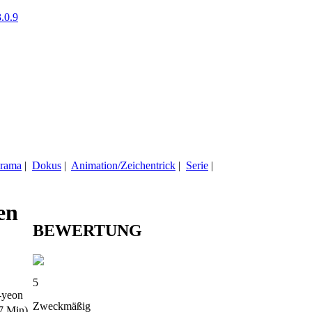
.0.9
rama
|
Dokus
|
Animation/Zeichentrick
|
Serie
|
en
BEWERTUNG
5
-yeon
Zweckmäßig
7 Min)