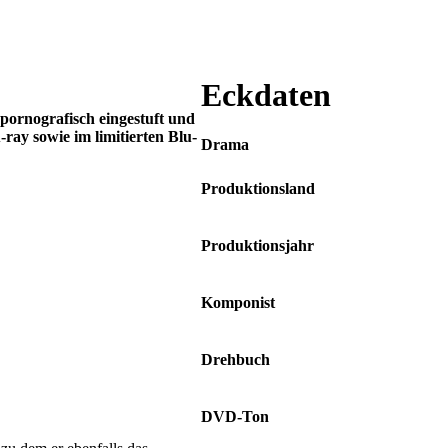
Eckdaten
pornografisch eingestuft und
ray sowie im limitierten Blu-
Drama
Produktionsland
Südkorea
Produktionsjahr
1999
Komponist
Dalpalan
Drehbuch
Jang Sun-woo
DVD-Ton
Deutsch Dolby Digital 5.1 •