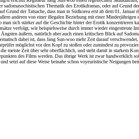
g-il erschuf Regisseur Jang Sun-woo einen regelrechten Skandalfilm, 
r sadomasochistischen Thematik des Erotikdramas, oder auf Grund der 
 Grund der Tatsache, dass man in Südkorea erst ab dem 01. Januar des 
llem anderen von einer illegalen Beziehung mit einer Minderjährigen e
 man sich stärker auf die Geschichte hinter der Erotik konzentrieren ka
sätze verfolgt, wie beispielsweise durch immer wieder eingestreute Int
n Ängsten äußern, natürlich aber auch einen kritischen Blick auf Sado
lematisch dabei ist, dass Jang Sun-woo mehr Zeit darauf verschwendet,
rprüfer möglichst vor den Kopf zu stoßen oder zumindest zu provozieren
ie meiste Zeit über sehr oberflächlich, und steht damit in starkem Kon
hepunkten des Films werden. Das übrige Werk ist zwar handwerklich sol
z, und setzt auf diese Weise beinahe schon voyeuristische Neigungen be