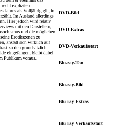
zu dem er ebenfalls das
Koreanisch Dolby Digital 5.1
recht expliziten
Jahres als Volljährig gilt, in
DVD-Bild
rzählt. Im Ausland allerdings
1.85:1
nn. Hier jedoch wird relativ
erviews mit den Darstellern,
DVD-Extras
masochismus und die möglichen
Deleted Scenes
 seine Erotikszenen zu
, anstatt sich wirklich auf
DVD-Verkaufsstart
trast zu den grundsätzlich
08.05.2025
ide eingefangen, bleibt dabei
im Publikum voraus...
Blu-ray-Ton
Deutsch DTS-HD 5.1 • Koreanisch
DTS-HD 5.1
Blu-ray-Bild
1.85:1
Blu-ray-Extras
Deleted Scenes • Nur im Mediabook:
Booklet
Blu-ray-Verkaufsstart
08.05.2025