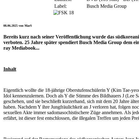
Label:
Busch Media Group
08.06.2025 von MarS
Bereits kurz nach seiner Veröffentlichung wurde das südkorea
verboten. 25 Jahre später spendiert Busch Media Group dem eins
ray Mediabook...
Inhalt
Eigentlich wollte die 18-jährige Oberstufenschülerin Y (Kim Tae-yeon
Idol kennenzulernen. Doch als Y die Stimme des Bildhauers J (Lee Sa
geschehen, und sie beschließt kurzerhand, sich mit dem 20 Jahre ält
haben. Nachdem Y ihre Jungfräulichkeit an J verloren hat, folgen noch
sexuellen Akte immer sadomasochistischere Züge annehmen. Als jed
erfährt, ist dieser fest entschlossen, die illegalen Treffen um jeden Pre