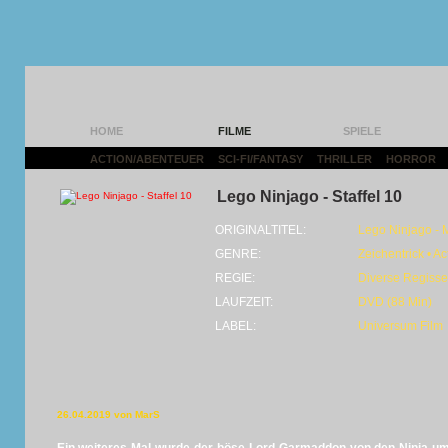
HOME
FILME
SPIELE
ACTION/ABENTEUER
|
SCI-FI/FANTASY
|
THRILLER
|
HORROR
|
Lego Ninjago - Staffel 10
ORIGINALTITEL:
Lego Ninjago - M
GENRE:
Zeichentrick • Ac
REGIE:
Diverse Regisse
LAUFZEIT:
DVD (88 Min)
LABEL:
Universum Film
26.04.2019 von MarS