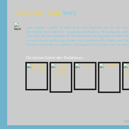
DAS FAZIT VON:
MarS
Lego Ninjago - Staffel 10
liefert in nur vier Episoden eine in sich ab
gleichzeitig einen epischen, emotional aufgeladenen Schlusspunkt unter 
Jahr 2011 die Fans begeisterte und sich dabei durchgehend auf sehr ho
es nach diesem großartigen Finale noch einmal eine Rückkehr nach Nin
Machern tatsächlich ein weiteres Mal gelingen wird, an das über die Jah
Die letzten Artikel des Redakteurs:
©2