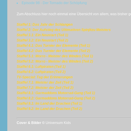
Episode 98 - Der Tornado der Schöpfung
Zum Abschluss hier noch einmal eine Übersicht von allem, was bisher 
Staffel 1: Das Jahr der Schlangen
Staffel 2: Der Aufstieg des Ultimativen Spinjitzu Meisters
Staffel 3.1: Ein Neustart (Teil 1)
Staffel 3.2: Ein Neustart (Teil 2)
Staffel 4.1: Das Turnier der Elemente (Teil 1)
Staffel 4.2: Das Turnier der Elemente (Teil 2)
Staffel 5.1: Morro - Meister des Windes (Teil 1)
Staffel 5.2: Morro - Meister des Windes (Teil 2)
Staffel 6.1: Luftpiraten (Teil 1)
Staffel 6.2: Luftpiraten (Teil 2)
TV-Special: Tag der Erinnerungen
Staffel 7.1: Meister der Zeit (Teil 1)
Staffel 7.2: Meister der Zeit (Teil 2)
Staffel 8.1: Garmaddons Motorrad-Gang (Teil 1)
Staffel 8.2: Garmaddons Motorrad-Gang (Teil 2)
Staffel 9.1: Im Land der Drachen (Teil 1)
Staffel 9.2: Im Land der Drachen (Teil 2)
Cover & Bilder ©
Universum Kids