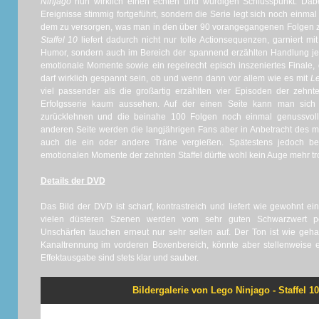
Ninjago
nun wirklich einen echten und würdigen Schlusspunkt. Dabe
Ereignisse stimmig fortgeführt, sondern die Serie legt sich noch einmal 
dem zu versorgen, was man in den über 90 vorangegangenen Folgen zu
Staffel 10
liefert dadurch nicht nur tolle Actionsequenzen, garniert mi
Humor, sondern auch im Bereich der spannend erzählten Handlung 
emotionale Momente sowie ein regelrecht episch inszeniertes Finale,
darf wirklich gespannt sein, ob und wenn dann vor allem wie es mit
Le
viel passender als die großartig erzählten vier Episoden der zehnt
Erfolgsserie kaum aussehen. Auf der einen Seite kann man sich
zurücklehnen und die beinahe 100 Folgen noch einmal genussvoll
anderen Seite werden die langjährigen Fans aber in Anbetracht des m
auch die ein oder andere Träne vergießen. Spätestens jedoch bei 
emotionalen Momente der zehnten Staffel dürfte wohl kein Auge mehr tro
Details der DVD
Das Bild der DVD ist scharf, kontrastreich und liefert wie gewohnt ein
vielen düsteren Szenen werden vom sehr guten Schwarzwert perfe
Unschärfen tauchen erneut nur sehr selten auf. Der Ton ist wie geha
Kanaltrennung im vorderen Boxenbereich, könnte aber stellenweise e
Effektausgabe sind stets klar und sauber.
Bildergalerie von Lego Ninjago - Staffel 10