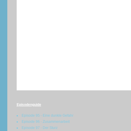
Episodenguide
Episode 95 - Eine dunkle Gefahr
Episode 96 - Zusammenarbeit
Episode 97 - Der Sturz