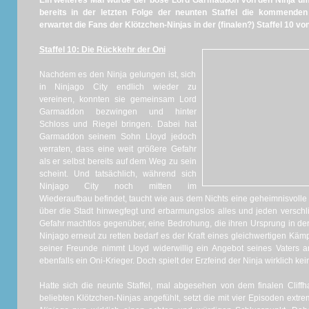
Ein weiteres Mal wurde der böse Lord Garmaddon von den Ninja um
bereits in der letzten Folge der neunten Staffel die kommende
erwartet die Fans der Klötzchen-Ninjas in der (finalen?) Staffel 10 vo
Staffel 10: Die Rückkehr der Oni
Nachdem es den Ninja gelungen ist, sich
in Ninjago City endlich wieder zu
vereinen, konnten sie gemeinsam Lord
Garmaddon bezwingen und hinter
Schloss und Riegel bringen. Dabei hat
Garmaddon seinem Sohn Lloyd jedoch
verraten, dass eine weit größere Gefahr
als er selbst bereits auf dem Weg zu sein
scheint. Und tatsächlich, während sich
Ninjago City noch mitten im
Wiederaufbau befindet, taucht wie aus dem Nichts eine geheimnisvolle
über die Stadt hinwegfegt und erbarmungslos alles und jeden verschl
Gefahr machtlos gegenüber, eine Bedrohung, die ihren Ursprung in de
Ninjago erneut zu retten bedarf es der Kraft eines gleichwertigen K
seiner Freunde nimmt Lloyd widerwillig ein Angebot seines Vaters a
ebenfalls ein Oni-Krieger. Doch spielt der Erzfeind der Ninja wirklich kein
Hatte sich die neunte Staffel, mal abgesehen von dem finalen Cliffh
beliebten Klötzchen-Ninjas angefühlt, setzt die mit vier Episoden extr