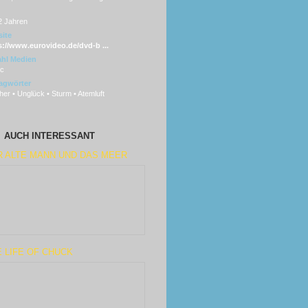
2 Jahren
ite
s://www.eurovideo.de/dvd-b ...
hl Medien
sc
agwörter
er • Unglück • Sturm • Atemluft
AUCH INTERESSANT
R ALTE MANN UND DAS MEER
 LIFE OF CHUCK