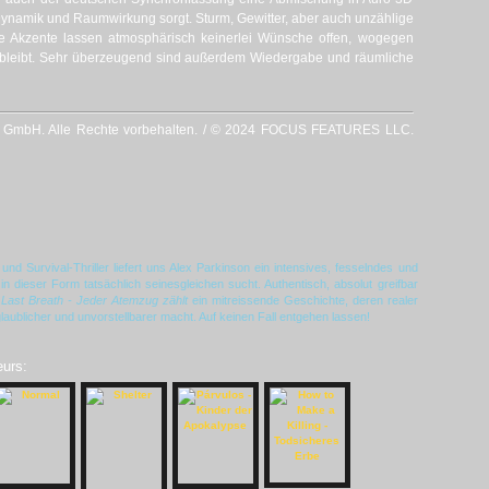
Dynamik und Raumwirkung sorgt. Sturm, Gewitter, aber auch unzählige
 Akzente lassen atmosphärisch keinerlei Wünsche offen, wogegen
os bleibt. Sehr überzeugend sind außerdem Wiedergabe und räumliche
 GmbH. Alle Rechte vorbehalten. / © 2024 FOCUS FEATURES LLC.
d Survival-Thriller liefert uns Alex Parkinson ein intensives, fesselndes und
n dieser Form tatsächlich seinesgleichen sucht. Authentisch, absolut greifbar
t
Last Breath - Jeder Atemzug zählt
ein mitreissende Geschichte, deren realer
laublicher und unvorstellbarer macht. Auf keinen Fall entgehen lassen!
eurs: