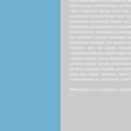
auch hervorragende Entscheidung, d
bekommt, das ist wirklich ganz große
Atem. Parkinson gelingt mehr als
fesselndem Survival-Thriller, was a
zahlreichen technischen Details zu
authentisch und angenehm zurückhalt
Eine nüchterne, fokussierte Erzählung
die wiederum niemals überzogen wi
Ereignissen orientiert. Die dadurch
Schatten, und der völlige Verzi
charakterspezifischen Beziehungen au
intensiver wirken. Keine übertrieben 
sondern einfach nur die erschrecke
Worte zu fassende Realität, die e
unter den Füßen wegzieht. Wenn 
Vorkenntnissen an
Last Breath - Jede
Bildergalerie von Last Breath - Jeder A