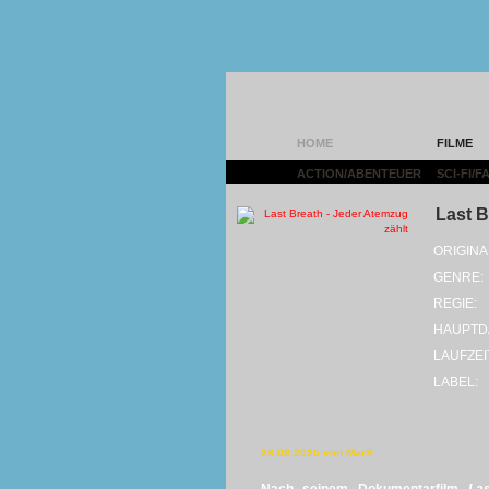
HOME
FILME
ACTION/ABENTEUER
|
SCI-FI/
Last B
ORIGINA
GENRE:
REGIE:
HAUPTD
LAUFZEI
LABEL:
26.08.2025 von MarS