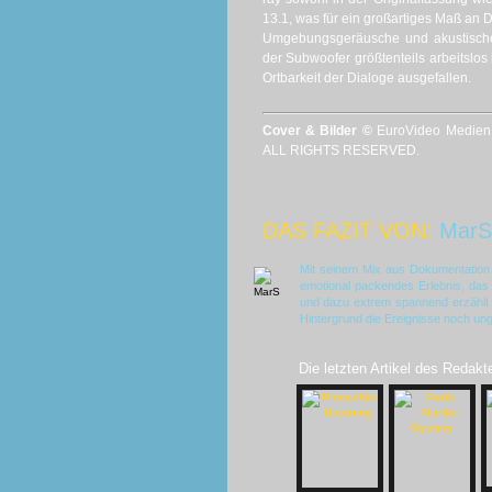
13.1, was für ein großartiges Maß an 
Umgebungsgeräusche und akustische
der Subwoofer größtenteils arbeitsl
Ortbarkeit der Dialoge ausgefallen.
Cover & Bilder ©
EuroVideo Medien
ALL RIGHTS RESERVED.
DAS FAZIT VON:
MarS
Mit seinem Mix aus Dokumentation un
emotional packendes Erlebnis, das i
und dazu extrem spannend erzähl
Hintergrund die Ereignisse noch ung
Die letzten Artikel des Redakt