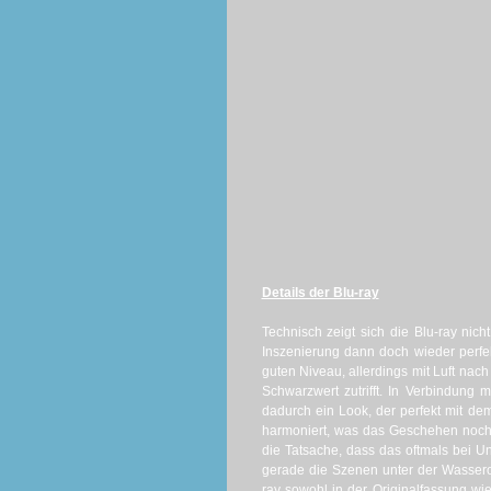
Details der Blu-ray
Technisch zeigt sich die Blu-ray nich
Inszenierung dann doch wieder perfe
guten Niveau, allerdings mit Luft nac
Schwarzwert zutrifft. In Verbindung
dadurch ein Look, der perfekt mit d
harmoniert, was das Geschehen noch
die Tatsache, dass das oftmals bei U
gerade die Szenen unter der Wassero
ray sowohl in der Originalfassung w