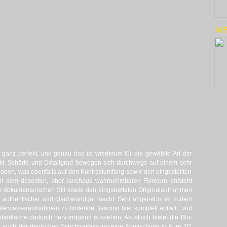
KLE
t ganz perfekt, und genau das ist wiederum für die gewählte Art der
kt. Schärfe und Detailgrad bewegen sich durchwegs auf einem sehr
h oben, was ebenfalls auf den Kontrastumfang sowie den eingestellten
 mit dem dezenten, aber durchaus wahrnehmbaren Filmkorn entsteht
em dokumentarischen Stil sowie den eingebetteten Originalaufnahmen
 authentischer und glaubwürdiger macht. Sehr angenehm ist zudem
nterwasseraufnahmen zu findende Banding hier komplett entfällt, und
berfläche dadurch hervorragend aussehen. Akustisch bietet die Blu-
ie auch der deutschen Synchronfassung eine Abmischung in Auro 3D