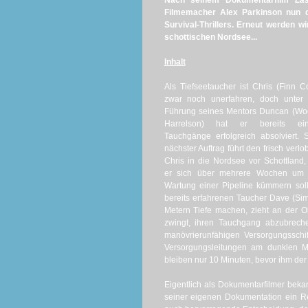
Nach seinem Dokumentarfilm
La
Filmemacher Alex Parkinson nun d
Survival-Thrillers. Erneut werden w
schottischen Nordsee...
Inhalt
Als Tiefseetaucher ist Chris (Finn C
zwar noch unerfahren, doch unter 
Führung seines Mentors Duncan (Wo
Harrelson) hat er bereits ein
Tauchgänge erfolgreich absolviert. 
nächster Auftrag führt den frisch verlo
Chris in die Nordsee vor Schottland
er sich über mehrere Wochen um 
Wartung einer Pipeline kümmern sol
bereits erfahrenen Taucher Dave (Simu
Metern Tiefe machen, zieht an der Ob
zwingt, ihren Tauchgang abzubrec
manövrierunfähigen Versorgungsschif
Versorgungsleitungen am dunklen Me
bleiben nur 10 Minuten, bevor ihm der 
Eigentlich als Dokumentarfilmer bekan
seiner eigenen Dokumentation ein R