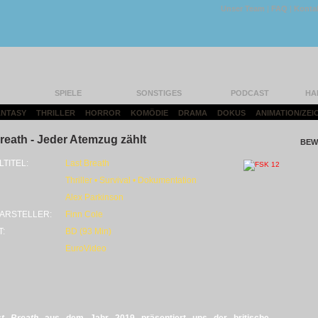
Unser Team
|
FAQ
|
Konta
SPIELE
SONSTIGES
PODCAST
HA
FANTASY
|
THRILLER
|
HORROR
|
KOMÖDIE
|
DRAMA
|
DOKUS
|
ANIMATION/ZEI
reath - Jeder Atemzug zählt
BEW
LTITEL:
Last Breath
Thriller • Survival • Dokumentation
Alex Parkinson
ARSTELLER:
Finn Cole
T:
BD (93 Min)
EuroVideo