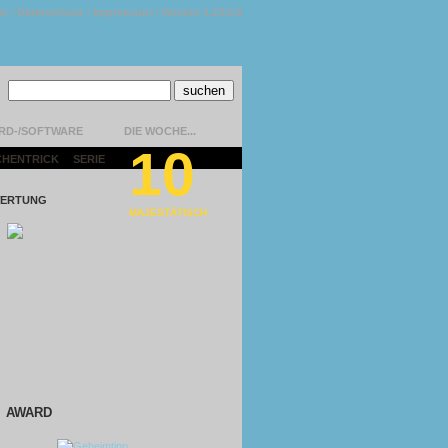
kt
|
Datenschutz
|
Impressum
|
Version 1.13.0.9
RD-/SOFTWARE
DIE WOCHE...
10
CHENTRICK
|
SERIE
|
ERTUNG
MAJESTÄTISCH
AWARD