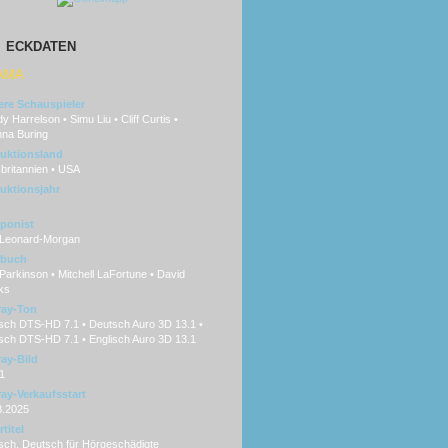
ECKDATEN
AMA
ere Schauspieler
 Harrelson • Simu Liu • Cliff Curtis •
na Buring
uktionsland
britannien • USA
uktionsjahr
ponist
 Leonard-Morgan
hbuch
Parkinson • Mitchell LaFortune • David
ks
ray-Ton
sch DTS-HD 7.1 • Deutsch Auro 3D 13.1 •
isch DTS-HD 7.1 • Englisch Auro 3D 13.1
ray-Bild
1
ray-Verkaufsstart
8.2025
titel
sch, Deutsch für Hörgeschädigte