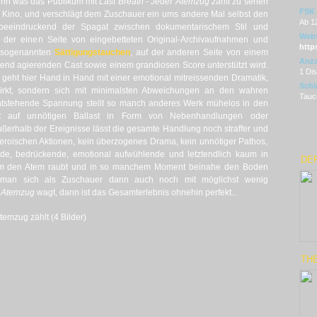
enn was das Publikum mit
Last Breath - Jeder Atemzug zählt
zu sehen
FSK
s Kino, und verschlägt dem Zuschauer ein ums andere Mal selbst den
Ab 1
 beeindruckend der Spagat zwischen dokumentarischem Stil und
Webs
uf der einen Seite von eingebetteten Original-Archivaufnahmen und
http
m sogenannten
Sättigungstauchen
, auf der anderen Seite von einem
Anza
end agierenden Cast sowie einem grandiosen Score unterstützt wird.
1 Di
 geht hier Hand in Hand mit einer emotional mitreissenden Dramatik,
Schl
rkt, sondern sich mit minimalsten Abweichungen an den wahren
Tauch
 entstehende Spannung stellt so manch anderes Werk mühelos in den
cht auf unnötigen Ballast in Form von Nebenhandlungen oder
ßerhalb der Ereignisse lässt die gesamte Handlung noch straffer und
heroischen Aktionen, kein überzogenes Drama, kein unnötiger Pathos,
nde, bedrückende, emotional aufwühlende und letztendlich kaum in
DE
inem den Atem raubt und in so manchem Moment beinahe den Boden
man sich als Zuschauer dann auch noch mit möglichst wenig
r Atemzug
wagt, dann ist das Gesamterlebnis ohnehin perfekt...
temzug zählt (4 Bilder)
THE