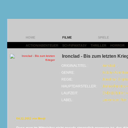
HOME
FILME
SPIELE
ACTION/ABENTEUER
|
SCI-FI/FANTASY
|
THRILLER
|
HORROR
|
Ironclad - Bis zum letzten Krie
ORIGINALTITEL:
Ironclad
GENRE:
Action / Abenteu
REGIE:
Jonathan Englis
HAUPTDARSTELLER:
James Purefoy • 
LAUFZEIT:
DVD (121 Min) •
LABEL:
Universum Film
04.11.2011 von Benji