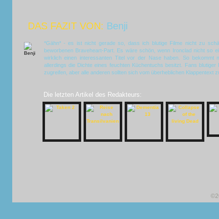
DAS FAZIT VON:
Benji
*Gähn* - es ist nicht gerade so, dass ich blutige Filme nicht zu sch
beworbenen Braveheart-Part. Es wäre schön, wenn Ironclad nicht so e
wirklich einen interessanten Titel vor der Nase haben. So bekommt m
allerdings die Dichte eines feuchten Küchentuchs besitzt. Fans blutiger 
zugreifen, aber alle anderen sollten sich vom überheblichen Klappentext z
Die letzten Artikel des Redakteurs:
©2