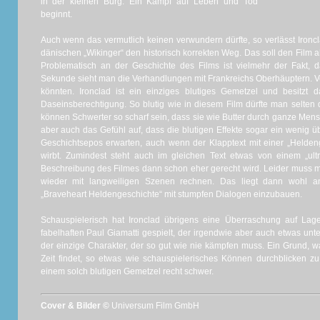
in der kleinen Burg.
Ein Kampf auf Leben und Tod
beginnt.
Auch wenn das vermutlich keinen verwundern dürfte, so verlässt Ironc
dänischen „Wikinger“ den historisch korrekten Weg. Das soll den Film a
Problematisch an der Geschichte des Films ist vielmehr der Fakt, da
Sekunde sieht man die Verhandlungen mit Frankreichs Oberhäuptern. Ver
könnten. Ironclad ist ein einziges blutiges Gemetzel und besitzt
Daseinsberechtigung. So blutig wie in diesem Film dürfte man selten 
können Schwerter so scharf sein, dass sie wie Butter durch ganze Men
aber auch das Gefühl auf, dass die blutigen Effekte sogar ein wenig üb
Geschichtsepos erwarten, auch wenn der Klapptext mit einer „Heldeng
wirbt. Zumindest steht auch im gleichen Text etwas von einem „ultra
Beschreibung des Filmes dann schon eher gerecht wird. Leider muss
wieder mit langweiligen Szenen rechnen. Das liegt dann wohl a
„Braveheart Heldengeschichte“ mit stumpfen Dialogen einzubauen.
Schauspielerisch hat Ironclad übrigens eine Überraschung auf La
fabelhaften Paul Giamatti gespielt, der irgendwie aber auch etwas unterf
der einzige Charakter, der so gut wie nie kämpfen muss. Ein Grund, 
Zeit findet, so etwas wie schauspielerisches Können durchblicken zu
einem solch blutigen Gemetzel recht schwer.
Cover & Bilder ©
Universum Film GmbH