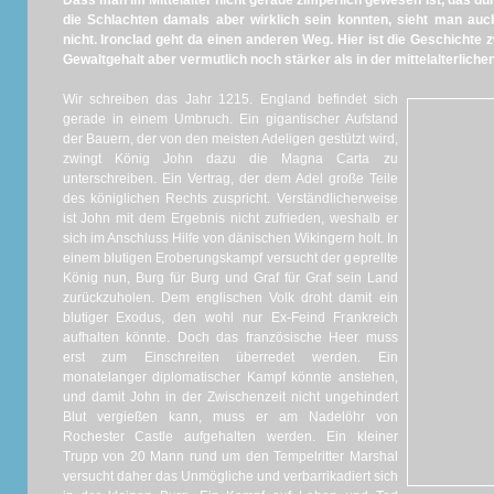
Dass man im Mittelalter nicht gerade zimperlich gewesen ist, das dürf
die Schlachten damals aber wirklich sein konnten, sieht man auc
nicht. Ironclad geht da einen anderen Weg. Hier ist die Geschichte 
Gewaltgehalt aber vermutlich noch stärker als in der mittelalterlichen 
Wir schreiben das Jahr 1215. England befindet sich
gerade in einem Umbruch.
Ein gigantischer Aufstand
der Bauern, der von den meisten Adeligen gestützt wird,
zwingt König John dazu die Magna
Carta
zu
unterschreiben.
Ein Vertrag, der dem Adel große Teile
des königlichen Rechts zuspricht.
Verständlicherweise
ist John mit dem Ergebnis nicht zufrieden, weshalb er
sich im
Anschluss Hilfe von dänischen Wikingern holt.
In
einem blutigen Eroberungskampf versucht der geprellte
König nun, Burg für Burg und Graf für Graf sein Land
zurückzuholen.
Dem englischen Volk droht damit ein
blutiger Exodus, den wohl nur Ex-Feind Frankreich
aufhalten könnte.
Doch das französische Heer muss
erst zum Einschreiten überredet werden.
Ein
monatelanger diplomatischer Kampf könnte anstehen,
und damit John in der Zwischenzeit nicht ungehindert
Blut vergießen kann, muss er am Nadelöhr von
Rochester Castle aufgehalten werden.
Ein kleiner
Trupp von 20 Mann rund um den Tempelritter Marshal
versucht daher das Unmögliche und verbarrikadiert sich