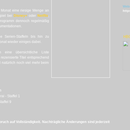
Webs
 Monat eine riesige Menge an
http
piel bei
Disney+
oder
Netflix
,
n Programm dennoch regelmäßig
umentationen.
 Serien-Staffeln bis hin zu
HBO
onat wieder einiges dabei.
eine übersichtliche Liste
rezensierte Titel entsprechend
d natürlich noch viel mehr beim
s
i - Staffel 1
taffel 9
uch auf Vollständigkeit. Nachträgliche Änderungen sind jederzeit