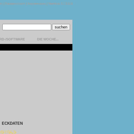
kt
|
Datenschutz
|
Impressum
|
Version 1.13.0.9
RD-/SOFTWARE
DIE WOCHE...
ECKDATEN
NSTIGES