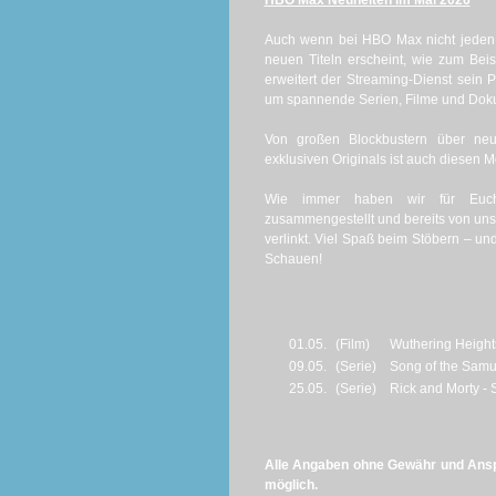
HBO Max Neuheiten im Mai 2026
Auch wenn bei HBO Max nicht jeden
neuen Titeln erscheint, wie zum Beis
erweitert der Streaming-Dienst sei
um spannende Serien, Filme und Dok
Von großen Blockbustern über neue
exklusiven Originals ist auch diesen M
Wie immer haben wir für Euch 
zusammengestellt und bereits von uns 
verlinkt. Viel Spaß beim Stöbern – un
Schauen!
01.05.
(Film)
Wuthering Height
09.05.
(Serie)
Song of the Samura
25.05.
(Serie)
Rick and Morty - S
Alle Angaben ohne Gewähr und Anspr
möglich.