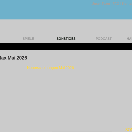
Unser Team
|
FAQ
|
Konta
SPIELE
SONSTIGES
PODCAST
HA
|
ax Mai 2026
Neuerscheinungen Mai 2026
SO