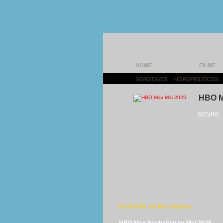
HOME
FILME
SONSTIGES
|
HÖRSPIELE/CDS
HBO M
GENRE:
01.05.2026 von Beef Supreme