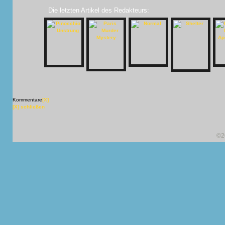
Die letzten Artikel des Redakteurs:
Kommentare
[X]
[X] schließen
©2