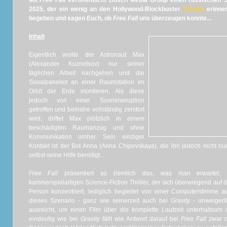
Mit
Free Fall
veröffentlicht Busch Media Group einen russischen S
2025, der ein wenig an den Hollywood-Blockbuster
Gravity
erinner
begeben und sagen Euch, ob
Free Fall
uns überzeugen konnte...
Inhalt
Eigentlich wollte der Astronaut Max
(Alexander Kuznetsov) nur seiner
täglichen Arbeit nachgehen und die
Sonalpanelen an einer Raumstation im
Orbit der Erde montieren. Als diese
jedoch von einer Sonneneruption
getroffen und beinahe vollständig zerstört
wird, driftet Max plötzlich in einem
beschädigten Raumanzug und ohne
Kommunikation umher. Sein einziger
Kontakt ist der Bot Anna (Anna Chipovskaya), die ihn jedoch nicht nur
selbst seine Hilfe benötigt...
Free Fall
präsentiert so ziemlich das, was man erwartet: Ei
kammerspielartigen Science-Fiction Thriller, der sich überwiegend auf
Person konzentriert, lediglich begleitet von einer Computerstimme au
dieses Szenario - ganz wie seinerzeit auch bei
Gravity
- unweigerl
ausreicht, um einen Film über die komplette Laufzeit unterhaltsa
eindeutig wie bei
Gravity
fällt wie Antwort darauf bei
Free Fall
zwar n