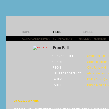
HOME
FILME
SPIELE
ACTION/ABENTEUER
|
SCI-FI/FANTASY
|
THRILLER
|
HORROR
|
Free Fall
ORIGINALTITEL:
Svobodnoe pad
GENRE:
Science-Fiction •
REGIE:
Oleg Urazaykin
HAUPTDARSTELLER:
Alexander Kuzn
LAUFZEIT:
DVD (78 Min) • 
LABEL:
Busch Media Gr
28.03.2026 von MarS