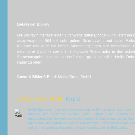
Details der Blu-ray
Die Blu-ray hinterlässt einen durchwegs guten Eindruck und liefert ein 
ausgewogenes Bild mit sehr gutem Schwarzwert und satter Farbdar
Kulissen und auch die übrige Ausstattung fügen sich harmonisch 
gelungene Dynamik sowie eine kraftvolle Wiedergabe in den actio
Sprachausgabe stets klar, verlustfrei und gut verständlich bleibt. Dab
Raum zu orten.
Cover & Bilder ©
Busch Media Group GmbH
DAS FAZIT VON:
MarS
Große Emotionen oder eine abwechslungsreiche, neuartige Story sucht
offenbart der russische Science-Fiction Thriller seine Stärken a
atmosphärisches Szenario sowie die visuellen Effekte ebenso zu gefallen
agierenden Hauptdarsteller Alexander Kuznetsov. Erzählerisch etwas sc
und der hochwertigen Inszenierung aber durchaus einen Blick wert...