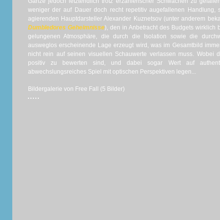
Ganze jedoch letztendlich trotz erzählerischer Schwächen zu gefallen
weniger der auf Dauer doch recht repetitiv augefallenen Handlung,
agierenden Hauptdarsteller Alexander Kuznetsov (unter anderem bek
Dumbledores Geheimnisse
), den in Anbetracht des Budgets wirklich
gelungenen Atmosphäre, die durch die Isolation sowie die durc
ausweglos erscheinende Lage erzeugt wird, was im Gesamtbild immerh
nicht rein auf seinen visuellen Schauwerte verlassen muss. Wobei 
positiv zu bewerten sind, und dabei sogar Wert auf authenti
abwechslungsreiches Spiel mit optischen Perspektiven legen...
Bildergalerie von Free Fall (5 Bilder)