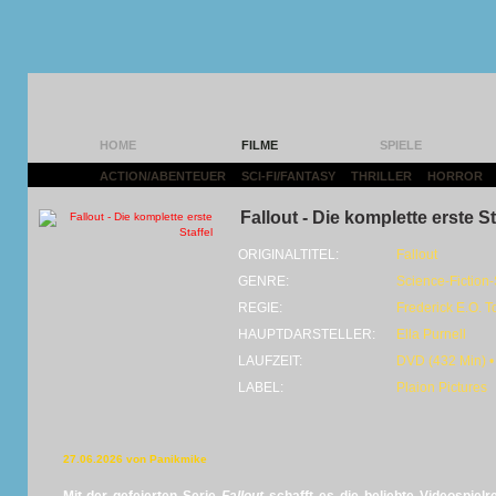
HOME
FILME
SPIELE
ACTION/ABENTEUER
|
SCI-FI/FANTASY
|
THRILLER
|
HORROR
|
Fallout - Die komplette erste St
ORIGINALTITEL:
Fallout
GENRE:
Science-Fiction-
REGIE:
Frederick E.O. T
HAUPTDARSTELLER:
Ella Purnell
LAUFZEIT:
DVD (432 Min) •
LABEL:
Plaion Pictures
27.06.2026 von Panikmike