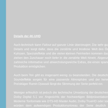
Details der 4K-UHD
Auch technisch kann
Fallout
auf ganzer Linie überzeugen. Die sehr gut
Details und sorgt dafür, dass die zerstörte und trostlose Welt des Öd
Kulissen, Spezialeffekte und die vielen kleinen Feinheiten kommen d
ziehen den Zuschauer noch tiefer in die zerstörte Welt hinein. Abgeru
zahlreiche informative und abwechslungsreiche Extras, die einen spann
Produktion ermöglichen.
Auch beim Ton gibt es insgesamt wenig zu beanstanden. Die deutsche
Soundeffekte sorgen für eine passende Atmosphäre und der her
Preisträger Ramin Djawadi fängt die Stimmung der Serie perfekt ein.
Weniger erfreulich ist jedoch die technische Umsetzung der deutschen 
Dolby Digital 5.1 vor. Angesichts der hochwertigen Bildpräsentatio
Moderne Tonformate wie DTS-HD Master Audio, Dolby TrueHD oder sog
würden dem aufwendigen Produktionsniveau der Serie deutlich