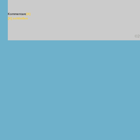
Kommentare
[X]
[X] schließen
©2