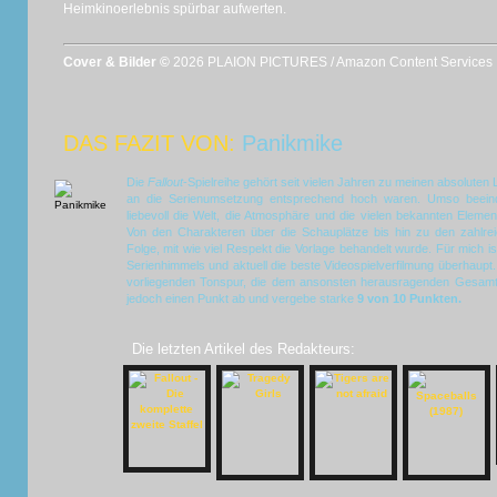
Heimkinoerlebnis spürbar aufwerten.
Cover & Bilder ©
2026 PLAION PICTURES / Amazon Content Services
DAS FAZIT VON:
Panikmike
Die
Fallout
-Spielreihe gehört seit vielen Jahren zu meinen absoluten
an die Serienumsetzung entsprechend hoch waren. Umso beeindr
liebevoll die Welt, die Atmosphäre und die vielen bekannten Eleme
Von den Charakteren über die Schauplätze bis hin zu den zahlrei
Folge, mit wie viel Respekt die Vorlage behandelt wurde. Für mich i
Serienhimmels und aktuell die beste Videospielverfilmung überhaupt. A
vorliegenden Tonspur, die dem ansonsten herausragenden Gesamtpa
jedoch einen Punkt ab und vergebe starke
9 von 10 Punkten
.
Die letzten Artikel des Redakteurs: