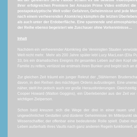
Mit der gefeierten Serie
Fallout
schafft es die beliebte Videospiel
ihrer erfolgreichen Premiere bei Amazon Prime Video entführt die
postapokalyptische Welt voller Gefahren, Geheimnisse und jede M
nach einem verheerenden Atomkrieg kämpfen die letzten Überleben
als auch unter der Erdoberfläche. Eine spannende und atmosphäris
der Reihe ebenso begeistert wie Zuschauer ohne Vorkenntnisse…
Inhalt
Nachdem ein verheerender Atomkrieg die Vereinigten Staaten verwüstet 
Welt nicht mehr. Mehr als 200 Jahre später lebt Lucy MacLean (Ella Pur
33, bis ein dramatisches Ereignis ihr gesamtes Leben auf den Kopf ste
Familie zu retten, verlässt sie erstmals ihren Bunker und begibt sich an 
Zur gleichen Zeit träumt ein junger Rekrut der „Stählernen Brudersc
davon, in den Reihen des mächtigen Ordens aufzusteigen. Eine unerwa
näher, stellt ihn jedoch auch vor große Herausforderungen. Gleichzeiti
Cooper Howard (Walton Goggins), ein Überlebender aus der Zeit vor 
wichtigen Zielperson.
Schon bald kreuzen sich die Wege der drei in einer rauen und g
ungewöhnlicher Gestalten und düsterer Geheimnisse. Im Mittelpunkt st
Wissenschaftler, der offenbar eine bedeutende Rolle spielt. Dabei m
Leben außerhalb ihres Vaults nach ganz anderen Regeln funktioniert, a