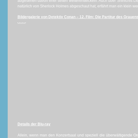
abgesehen davon eher selten weiterentwickeln. Auch über Shinichis Lieb
natürlich von Sherlock Holmes abgeschaut hat, erfährt man ein klein we
Bildergalerie von Detektiv Conan – 12. Film: Die Partitur des Grauens
Details der Blu-ray
Allein, wenn man den Konzertsaal und speziell die überwältigende Org