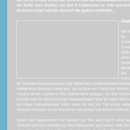
Die neu errichtete, prunkvolle Domoto-Halle der Musikakademie steh
der Reihe nach Musiker von dort in Explosionen zu Tode kommen.
deutschen Orgel soll aber dennoch wie geplant stattfinden...
Inhalt
Wer h
so 
Ermo
Cona
Visit
einz
Stu
Musik
das 
Domot
die Detective Boys eingeladen sind. Neben der eindrucksvollen importi
Auftritts eine Stradivari-Geige sein, die zu hören ein Traum von Shinich
Conans steckte, musste er Ran selbstredend absagen, die ihre Chance
machen und ihn wiederzusehen. Eingeschnappt fängt sie einen Streit an
die nötige Aufmerksamkeit zollen kann, da sich der Fall immer weite
ermordet und auch auf die talentierte und schöne Sopranistin Reiko ha
Neben dem spannenden Fall besticht der Film auch durch seine ku
Shinichis und Rans Beziehung näher beleuchten und beiden mehr Hin