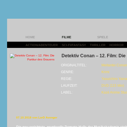
HOME
FILME
SPIELE
ACTION/ABENTEUER
|
SCI-FI/FANTASY
|
THRILLER
|
HORROR
|
Detektiv Conan – 12. Film: Die
ORIGINALTITEL:
Meitantei Conan
GENRE:
Krimi
REGIE:
Yasuichiro Yam
LAUFZEIT:
DVD (115 Min)
LABEL:
Kazé Anime Stu
07.10.2018 von LorD Avenger