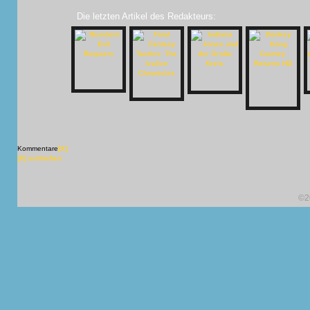
Die letzten Artikel des Redakteurs:
Kommentare
[X]
[X] schließen
©2