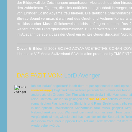
der Bildgewalt der Zeichnungen umgehauen. Aber auch darüber hinaus s
den zahlreichen Figuren, die sich natürlich und glaubhaft bewegen, 
von Erfinder Gosho Aoyama treu bleiben. Die deutsche Synchronarbeit
Blu-ray-Sound verursacht während des Orgel- und Violinen-Konzerts 
mit klassischer Musik üblicherweise nichts anfangen können. Das 2
weiterführende Hintergrundinformationen zu Charakteren und Historie
im Abspann belegen, dass der Orgel ein echtes Gegenstück zum Vorbild
Cover & Bilder ©
2008 GOSHO AOYAMA/DETECTIVE CONAN COMMIT
License to VIZ Media Switzerland SA Animation produced by TMS EN
DAS FAZIT VON:
LorD Avenger
Ich bin hellauf begeistert! Nach dem super spannenden und optisch 
Piratenflagge
) folgt direkt ein weiterer persönlicher Favorit der Reihe
andere als ein Grauen. Der Film wirft einen direkt in die Machenschaf
(eine Thematik, die ich so gelungen seit
Das 14. Ziel
definitiv vermiss
romantischen Flashbacks zu Shinichis und Rans Beziehung, treibt ei
in der optisch umwerfenden Konzerthalle tolle Musik gespielt wird 
Nebencharaktere vor. Während die meist nur für einen Film gesch
vergänglich wirken, wie sie sind, hat man hier mit der Sopranistin Rei
der einem trotz ihrer ruppigen Diva-Art ans Herz wächst, mit dem 
wiedersehen würde.