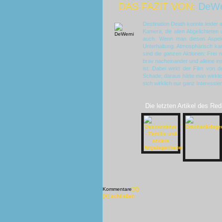
DAS FAZIT VON:
DeWe
Destination Death konnte leider 
Kamera, die allen Abgelichteten 
auch. Wenn man diesen Aspekt
Unterhaltung. Atmosphärisch kan
sind die ganzen Aktionen: Frei
brav nacheinander und alleine i
ist. Dabei wirkt der Film von d
Schade, daraus hätte man wirkli
sich wirklich nur ganz Interessi
Die letzten Artikel des Red
Kommentare
[X]
[X] schließen