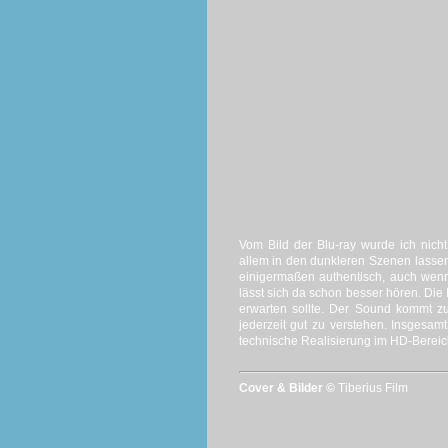
Vom Bild der Blu-ray wurde ich nicht
allem in den dunkleren Szenen lassen 
einigermaßen authentisch, auch wenn
lässt sich da schon besser hören. Di
erwarten sollte. Der Sound kommt z
jederzeit gut zu verstehen. Insgesam
technische Realisierung im HD-Bereic
Cover & Bilder ©
Tiberius Film