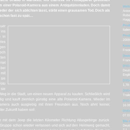
cht Urlaub in Marokko. Als Clarissa ihr Fotoapparat gestohlen
orm einer Polaroid-Kamera aus einem Antiquitätenladen. Doch damit
Weit
eder der sich ablichten lässt, stirbt einen grausamen Tod. Doch als
Anton
Rober
s schon fast zu spät…
Haggi
Prod
quer
Italie
ins
Prod
e in
2009
ries
Kom
gen
Frede
Doch
Dre
zten
Fran
riet
DVD
 bei
Deuts
 mit
Engli
 sie
DVD-
Foto
1,78
 sie
DVD-
 Weg in die Stadt, um einen neuen Apparat zu kaufen. Schließlich wird
Trai
dig und kauft ziemlich günstig eine alte Polaroid-Kamera. Wieder im
DVD-
amera auch ausgiebig mit ihren Freunden aus. Noch ahnt keiner,
16.0
iter Zukunft haben soll.
DVD-
07.0
mit dem Jeep die letzten Kilometer Richtung Atlasgebirge zurück.
Blu-
 Gruppe schon wieder verlassen und sich auf den Heimweg gemacht,
Deut
7.1