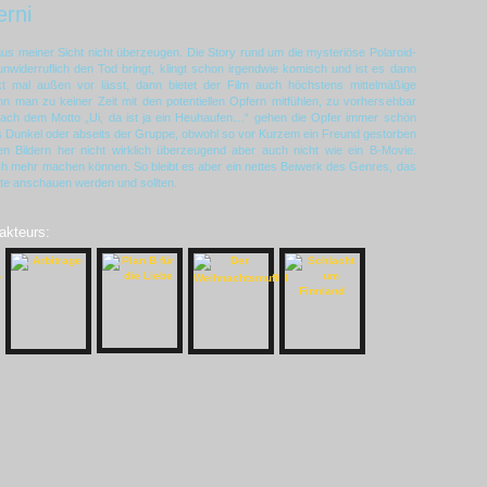
rni
aus meiner Sicht nicht überzeugen. Die Story rund um die mysteriöse Polaroid-
unwiderruflich den Tod bringt, klingt schon irgendwie komisch und ist es dann
 mal außen vor lässt, dann bietet der Film auch höchstens mittelmäßige
n man zu keiner Zeit mit den potentiellen Opfern mitfühlen, zu vorhersehbar
 nach dem Motto „Ui, da ist ja ein Heuhaufen…“ gehen die Opfer immer schön
ns Dunkel oder abseits der Gruppe, obwohl so vor Kurzem ein Freund gestorben
en Bildern her nicht wirklich überzeugend aber auch nicht wie ein B-Movie.
ch mehr machen können. So bleibt es aber ein nettes Beiwerk des Genres, das
erte anschauen werden und sollten.
akteurs: