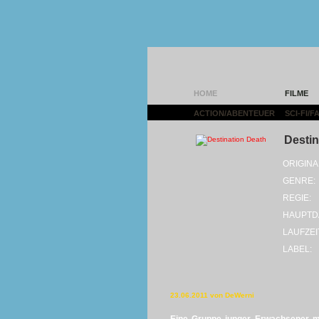
HOME
FILME
ACTION/ABENTEUER
|
SCI-FI/
Destin
ORIGINA
GENRE:
REGIE:
HAUPTD
LAUFZEI
LABEL:
23.06.2011 von DeWerni