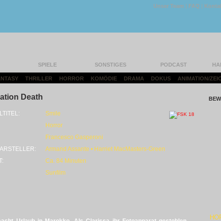
Unser Team
|
FAQ
|
Konta
SPIELE
SONSTIGES
PODCAST
HA
FANTASY
|
THRILLER
|
HORROR
|
KOMÖDIE
|
DRAMA
|
DOKUS
|
ANIMATION/ZEI
ation Death
BEW
LTITEL:
Smile
Horror
Francesco Gasperoni
ARSTELLER:
Armand Assante • Harriet MacMasters-Green
T:
Ca. 84 Minuten
Sunfilm
HO