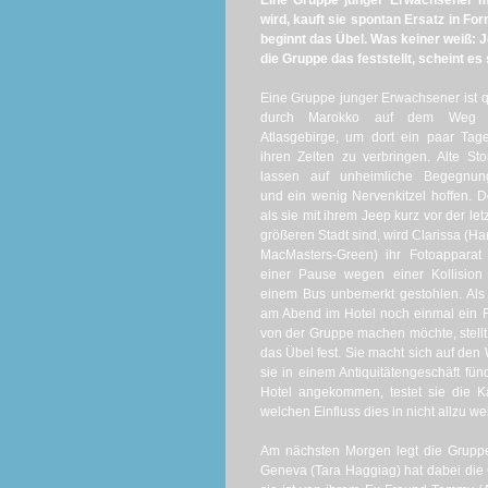
Eine Gruppe junger Erwachsener ma
wird, kauft sie spontan Ersatz in F
beginnt das Übel. Was keiner weiß: J
die Gruppe das feststellt, scheint e
Eine Gruppe junger Erwachsener ist 
durch Marokko auf dem Weg 
Atlasgebirge, um dort ein paar Tag
ihren Zelten zu verbringen. Alte Sto
lassen auf unheimliche Begegnun
und ein wenig Nervenkitzel hoffen. 
als sie mit ihrem Jeep kurz vor der let
größeren Stadt sind, wird Clarissa (Har
MacMasters-Green) ihr Fotoapparat
einer Pause wegen einer Kollision
einem Bus unbemerkt gestohlen. Als
am Abend im Hotel noch einmal ein 
von der Gruppe machen möchte, stellt
das Übel fest. Sie macht sich auf den
sie in einem Antiquitätengeschäft fün
Hotel angekommen, testet sie die K
welchen Einfluss dies in nicht allzu we
Am nächsten Morgen legt die Gruppe 
Geneva (Tara Haggiag) hat dabei die