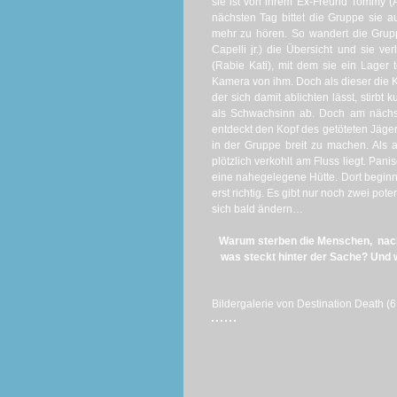
sie ist von ihrem Ex-Freund Tommy (
nächsten Tag bittet die Gruppe sie 
mehr zu hören. So wandert die Gruppe
Capelli jr.) die Übersicht und sie ve
(Rabie Kati), mit dem sie ein Lager
Kamera von ihm. Doch als dieser die Kam
der sich damit ablichten lässt, stirbt
als Schwachsinn ab. Doch am nächs
entdeckt den Kopf des getöteten Jäger
in der Gruppe breit zu machen. Als 
plötzlich verkohlt am Fluss liegt. Pan
eine nahegelegene Hütte. Dort begin
erst richtig. Es gibt nur noch zwei pote
sich bald ändern…
Warum sterben die Menschen, nach
was steckt hinter der Sache? Und w
Bildergalerie von Destination Death (6 