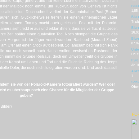
Antonio Cupo) genervt und hat keine Lust mehr auf Zelten. Doch am
auf der Mailbox noch einmal um Rückruf, doch von Geneva ist nichts
Blu-
1,85
 alleine los. Doch schnell verliert der Karteninhaber Paul (Robert
Blu-
rlaufen sich. Glücklicherweise treffen sie einen einheimischen Jäger
Trai
 teilen können. Tommy macht auch gleich ein Foto mit der Polaroid-
Blu-r
era sieht, tickt er aus und erklärt ihnen, dass sie verflucht ist: Jeder,
16.0
 kurze Zeit später einen qualvollen Tod. Noch stempelt die Gruppe das
Blu-
ten Morgen ist der Jäger verschwunden. Rasheed (Mourad Zaoui)
07.0
 am Ufer auf einen Stock aufgespießt. So langsam beginnt sich Panik
Unter
alle nur noch schnell nach Hause wollen, erwischt es Rasheed, der
Deut
isch nimmt die Gruppe Reißaus, doch ein Unwetter treibt die Gruppe in
FSK
nt der Kampf um Leben und Tod und die Flucht in Richtung des Jeeps
Ab 1
ntielle Opfer, die noch nicht fotografiert worden sind. Und auch das soll
Anza
1
Schl
dem sie von der Polaroid-Kamera fotografiert wurden? Wer oder
Oberf
ird es überhaupt noch eine Chance für die Mitglieder der Gruppe
geben?
Bilder)
FO