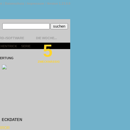
kt
|
Datenschutz
|
Impressum
|
Version 1.13.0.9
RD-/SOFTWARE
DIE WOCHE...
5
CHENTRICK
|
SERIE
|
ERTUNG
ZWECKMÄSSIG
ECKDATEN
RROR