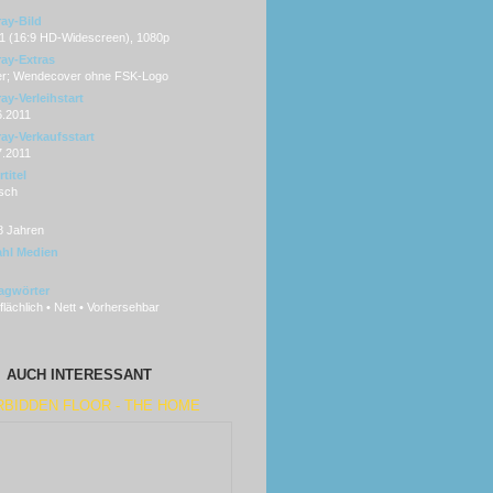
ray-Bild
:1 (16:9 HD-Widescreen), 1080p
ray-Extras
ler; Wendecover ohne FSK-Logo
ay-Verleihstart
6.2011
ray-Verkaufsstart
7.2011
titel
sch
8 Jahren
hl Medien
agwörter
lächlich • Nett • Vorhersehbar
AUCH INTERESSANT
RBIDDEN FLOOR - THE HOME