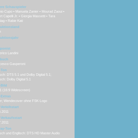
ere Schauspieler
io Cupo • Manuela Zanier • Mourad Zaoui •
t Capelli Jr. • Giorgia Massetti • Tara
ag • Rabie Kati
uktionsland
n
uktionsjahr
ponist
rico Landini
hbuch
cesco Gasperoni
-Ton
ch: DTS 5.1 und Dolby Digital 5.1;
sch: Dolby Digital 5.1
Bild
:1 (16:9 Widescreen)
Extras
ler; Wendecover ohne FSK-Logo
Verleihstart
6.2011
Verkaufsstart
7.2011
ray-Ton
sch und Englisch: DTS HD Master Audio