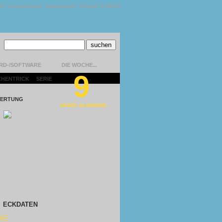
kt
|
Datenschutz
|
Impressum
|
Version 1.13.0.9
RD-/SOFTWARE
DIE WOCHE...
9
CHENTRICK
|
SERIE
|
ERTUNG
SEIDIG GLÄNZEND
ECKDATEN
RIE