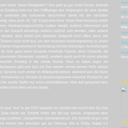
Unter
 und keine Yokai-Fähigkeiten? Das geht ja gar nicht! Genau deshalb
Deut
m Einstieg nicht nur den Cliffhanger des Vorgängers für eine direkte
FSK
rn verbindet das turbulente Geschehen direkt mit der nächsten
Ab 1
sorgt, dass auch Jin "Jiji" Enjoji eine böse Yokai-Überraschung erlebt.
Webs
ren Hintergrundgeschichte zudem wieder äußerst interessant und
http
 in der Zukunft allerdings wirklich nützlich sein werden, oder andere
Spec
erden, dass bleibt zum aktuellen Zeitpunkt noch offen, denn vier
Digip
en Tempos noch nicht aus, um den neuesten Handlungsstrang zu einem
Anza
gt diese Ungewissheit in Verbindung mit den bisherigen Auswirkungen
1 Di
ur für eine ganz neue Dynamik innerhalb Figuren (eine Dynamik, die
Schl
humorvollen Momenten mündet), sondern damit auch für einen absolut
Riese
nreichen Einstieg in die zweite Runde. Dass es dabei sogar ein
 bestaunen gibt und
Dan Da Dan
wieder einmal keinen Hehl daraus
be Sprüche noch immer im Mittelpunkt stehen, während sich die Serie
d Animekultur zu Schade ist (beziehungsweise keinerlei Rücksicht auf
n die zweite Staffel nur umso unterhaltsamer. Man darf gespannt sein,
DAN
en noch alles auf uns lauert...
uns zwar "nur" in der DVD-Variante vor, bereits hier macht
Dan Da Dan
. Zwar bleibt die Schärfe hinter der Blu-ray zurück, insgesamt aber
egs positiven, mangelfreien Gesamteindruck. Die Schärfe ist gut, und
ARC
erie kommt hier ebenfalls gut zur Geltung. Die in Dolby Digital 2.0