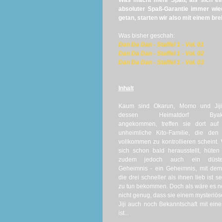
Was macht mehr Spaß, als sich ein
absoluter Spaß-Garantie immer wie
getan, starten wir also mit einem brei
Was bisher geschah:
Dan Da Dan - Staffel 1 - Vol. 01
Dan Da Dan - Staffel 1 - Vol. 02
Dan Da Dan - Staffel 1 - Vol. 03
Inhalt
Kaum sind Okarun, Momo und Jiji
dessen Heimatdorf Byak
angekommen, treffen sie dort auf 
unheimliche Kito-Familie, die den
vollkommen zu kontrollieren scheint.
sich schon bald herausstellt, hüten
zudem jedoch auch ein düste
Geheimnis - ein Geheimnis, mit de
die drei schneller als ihnen lieb ist se
zu tun bekommen. Doch als wäre es 
nicht genug, dass sie einem mysteri
Jiji auch noch Bekanntschaft mit ei
ist...