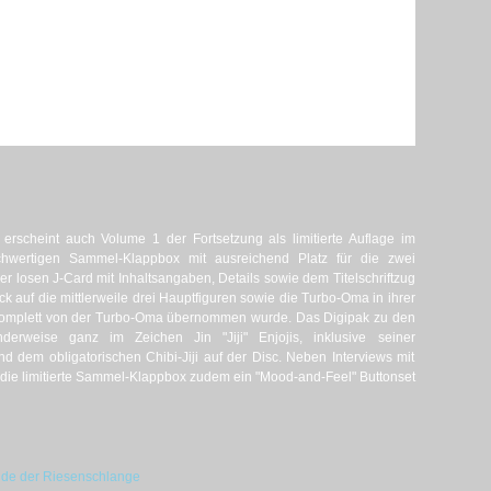
 erscheint auch Volume 1 der Fortsetzung als limitierte Auflage im
ochwertigen Sammel-Klappbox mit ausreichend Platz für die zwei
 losen J-Card mit Inhaltsangaben, Details sowie dem Titelschriftzug
ck auf die mittlerweile drei Hauptfiguren sowie die Turbo-Oma in ihrer
komplett von der Turbo-Oma übernommen wurde. Das Digipak zu den
derweise ganz im Zeichen Jin "Jiji" Enjojis, inklusive seiner
nd dem obligatorischen Chibi-Jiji auf der Disc. Neben Interviews mit
 die limitierte Sammel-Klappbox zudem ein "Mood-and-Feel" Buttonset
ende der Riesenschlange