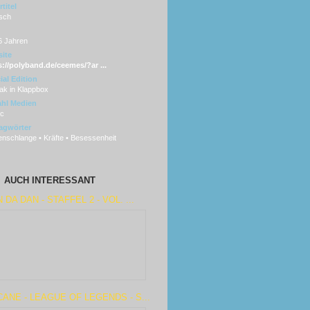
titel
sch
6 Jahren
ite
s://polyband.de/ceemes/?ar ...
ial Edition
ak in Klappbox
hl Medien
sc
agwörter
nschlange • Kräfte • Besessenheit
AUCH INTERESSANT
 DA DAN - STAFFEL 2 - VOL. ...
ANE - LEAGUE OF LEGENDS - S...