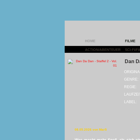
HOME
FILME
ACTION/ABENTEUER
|
SCI-FI/
Dan Da
ORIGINA
GENRE:
REGIE:
LAUFZEI
LABEL:
08.05.2026 von MarS