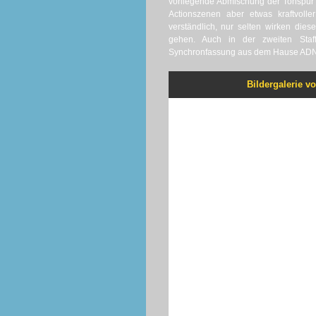
vorliegende Abmischung der Tonspur 
Actionszenen aber etwas kraftvolle
verständlich, nur selten wirken die
gehen. Auch in der zweiten Staff
Synchronfassung aus dem Hause ADN
Bildergalerie vo