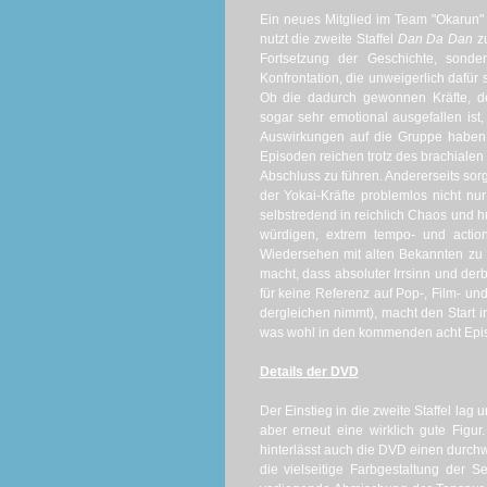
Ein neues Mitglied im Team "Okarun"
nutzt die zweite Staffel
Dan Da Dan
zu
Fortsetzung der Geschichte, sonde
Konfrontation, die unweigerlich dafür 
Ob die dadurch gewonnen Kräfte, de
sogar sehr emotional ausgefallen ist,
Auswirkungen auf die Gruppe haben w
Episoden reichen trotz des brachial
Abschluss zu führen. Andererseits sor
der Yokai-Kräfte problemlos nicht n
selbstredend in reichlich Chaos und 
würdigen, extrem tempo- und actio
Wiedersehen mit alten Bekannten zu
macht, dass absoluter Irrsinn und der
für keine Referenz auf Pop-, Film- un
dergleichen nimmt), macht den Start i
was wohl in den kommenden acht Episod
Details der DVD
Der Einstieg in die zweite Staffel lag 
aber erneut eine wirklich gute Figur
hinterlässt auch die DVD einen durchw
die vielseitige Farbgestaltung der S