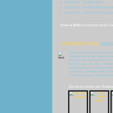
Episode 02 - Der Böse Blick
Episode 03 - Du wirst bitterböse da
Episode 04 - Das ist doch viel zu ge
Cover & Bilder ©
polyband Medien Gmb
DAS FAZIT VON:
MarS
Okarun und sein Team sind zurück
Cliffhanger der ersten Staffel legt
Da
den Tag, und versorgt seine Fans n
sondern auch mit einer turbule
Erweiterung des erschaffenen Univ
weiterhin zu unterhalten? Wir sind b
Grenzen zu kennen - und genau das 
Die letzten Artikel des Redakt