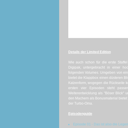
Details der Limited Edition
Wie auch schon für die erste Staffel
Digipak, untergebracht in einer h
folgenden Volumes. Umgeben von einer
bietet die Klappbox einen düsteren Bli
Katzenform, wogegen die Rückseite 
ersten vier Episoden steht passen
Weiterentwicklung als "Böser Blick" u
den Machern als Bonusmaterial bietet
der Turbo-Oma.
Episodenguide
Episode 01 - Das ist also die Leg