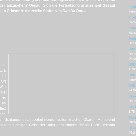
e der wohl schrägsten und durchgeknalltesten Animeserien mit
der anzusehen? Genau! Sich die Fortsetzung anzusehen! Gesagt
Prod
ten Grinsen in die zweite Staffel von
Dan Da Dan
...
Japa
Prod
2025
Kom
Kens
Dre
Hiro
DVD
Deuts
Digit
DVD-
 in
1.78:
uja
DVD-
die
Inte
 Ort
DVD-
 Wie
24.0
 sie
Blu-
res
Deut
m es
Blu-
lbst
1.78:
noch
Blu-
ösen Schlangengott geopfert werden sollen, machen Okarun, Momo und
Inte
nem rachsüchtigen Geist, der unter dem Namen "Böser Blick" bekannt
Blu-
24.0