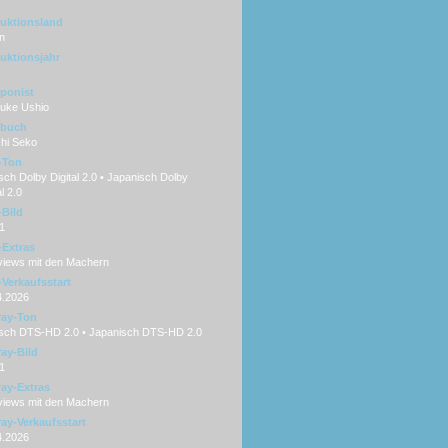
uktionsland
n
uktionsjahr
ponist
uke Ushio
hbuch
shi Seko
-Ton
ch Dolby Digital 2.0 • Japanisch Dolby
al 2.0
Bild
1
Extras
rviews mit den Machern
Verkaufsstart
4.2026
ray-Ton
sch DTS-HD 2.0 • Japanisch DTS-HD 2.0
ray-Bild
1
ray-Extras
rviews mit den Machern
ray-Verkaufsstart
4.2026