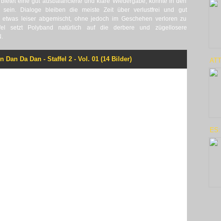
bietet eine gut ausbalancierte und klare Wiedergabe, könnte in den
r sein. Dialoge bleiben die meiste Zeit über verlustfrei und gut
se etwas leiser abgemischt, ohne jedoch im Geschehen verloren zu
el setzt Polyband natürlich auf die derbere und zügellosere
.
n Dan Da Dan - Staffel 2 - Vol. 01 (14 Bilder)
ATT
ES: