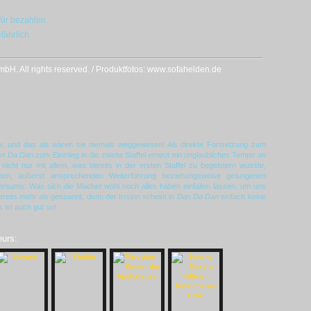
für bezahlen
fährlich
H. All rights reserved. / Produktfotos: www.sofahelden.de
, und das als wären sie niemals weggewesen! Als direkte Fortsetzung zum
n Da Dan
zum Einstieg in die zweite Staffel erneut ein unglaubliches Tempo an
icht nur mit allem, was bereits in der ersten Staffel zu begeistern wusste,
nten, äußerst ansprechenden Weiterführung beziehungsweise gelungenen
ersums. Was sich die Macher wohl noch alles haben einfallen lassen, um uns
ereits mehr als gespannt, denn der Irrsinn scheint in
Dan Da Dan
einfach keine
ist auch gut so!
eurs: