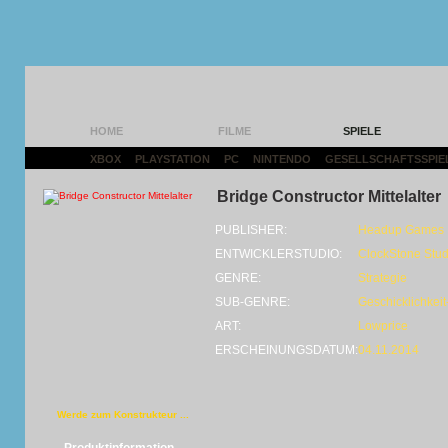
HOME
FILME
SPIELE
XBOX
|
PLAYSTATION
|
PC
|
NINTENDO
|
GESELLSCHAFTSSPIE
Bridge Constructor Mittelalter
PUBLISHER:
Headup Games
ENTWICKLERSTUDIO:
ClockStone Stud
GENRE:
Strategie
SUB-GENRE:
Geschicklichkeit
ART:
Lowprice
ERSCHEINUNGSDATUM:
04.11.2014
Werde zum Konstrukteur ...