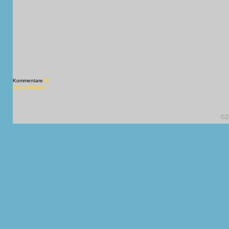
Kommentare
[X]
[X] schließen
©2