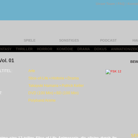
Unser Team
|
FAQ
|
Konta
SPIELE
SONSTIGES
PODCAST
HA
FANTASY
|
THRILLER
|
HORROR
|
KOMÖDIE
|
DRAMA
|
DOKUS
|
ANIMATION/ZEI
Vol. 01
BEW
LTITEL:
Arte
Slice-of-Life • Historie • Drama
Takayuki Hamana • Patrick Keller
T:
DVD (100 Min) • BD (100 Min)
Polyband Anime
SE