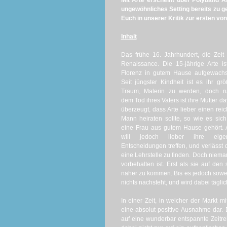
Mit
Arte
erscheint über Polyband Ani
ungewöhnliches Setting bereits zu ge
Euch in unserer Kritik zur ersten vo
Inhalt
Das frühe 16. Jahrhundert, die Zeit
Renaissance. Die 15-jährige Arte is
Florenz in gutem Hause aufgewachs
Seit jüngster Kindheit ist es ihr grö
Traum, Malerin zu werden, doch n
dem Tod ihres Vaters ist ihre Mutter d
überzeugt, dass Arte lieber einen rei
Mann heiraten sollte, so wie es sich
eine Frau aus gutem Hause gehört. 
will jedoch lieber ihre eige
Entscheidungen treffen, und verlässt
eine Lehrstelle zu finden. Doch niema
vorbehalten ist. Erst als sie auf den
näher zu kommen. Bis es jedoch soweit
nichts nachsteht, und wird dabei täglich
In einer Zeit, in welcher der Markt mi
eine absolut positive Ausnahme dar. D
auf eine wunderbar entspannte Zeitrei