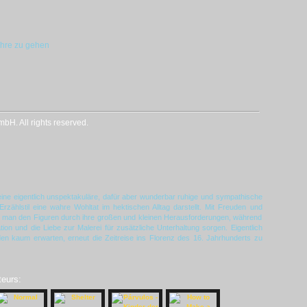
ehre zu gehen
H. All rights reserved.
 eine eigentlich unspektakuläre, dafür aber wunderbar ruhige und sympathische
Erzählstil eine wahre Wohltat im hektischen Alltag darstellt. Mit Freuden und
gt man den Figuren durch ihre großen und kleinen Herausforderungen, während
on und die Liebe zur Malerei für zusätzliche Unterhaltung sorgen. Eigentlich
n kaum erwarten, erneut die Zeitreise ins Florenz des 16. Jahrhunderts zu
teurs: