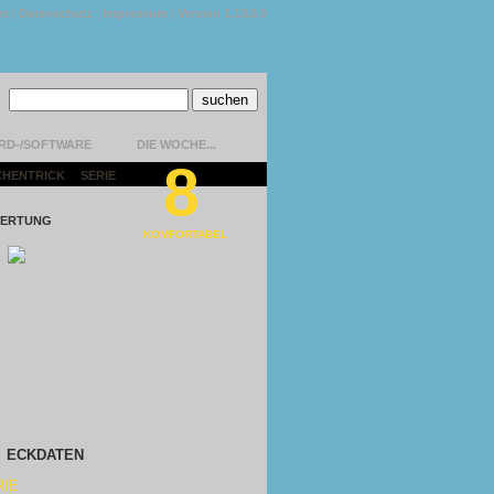
kt
|
Datenschutz
|
Impressum
|
Version 1.13.0.9
RD-/SOFTWARE
DIE WOCHE...
8
CHENTRICK
|
SERIE
|
ERTUNG
KOMFORTABEL
ECKDATEN
RIE