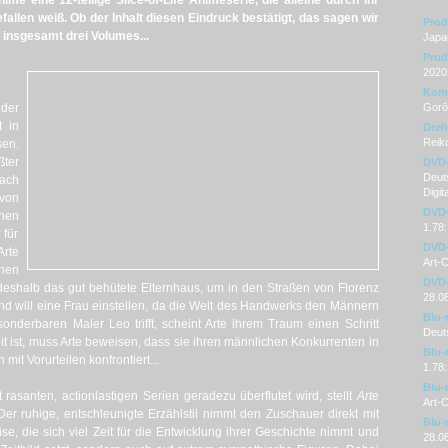
me eine 12-teilige Slice-of-Life Animeserie, die alleine durch ihr
fallen weiß. Ob der Inhalt diesen Eindruck bestätigt, das sagen wir
Prod
n insgesamt drei Volumes...
Japa
Prod
2020
Kom
 der
Gorō 
t in
Dre
Reik
en.
ßter
DVD
Deuts
ach
Digit
avon
DVD-
chen
1.78:
 für
DVD-
Arte
Art-
nen
DVD-
 deshalb das gut behütete Elternhaus, um in den Straßen von Florenz
28.0
nd will eine Frau einstellen, da die Welt des Handwerks den Männern
Blu-
 sonderbaren Maler Leo trifft, scheint Arte ihrem Traum einen Schritt
Deut
 ist, muss Arte beweisen, dass sie ihren männlichen Konkurrenten in
Blu-
 mit Vorurteilen konfrontiert...
1.78:
Blu-
t rasanten, actionlastigen Serien geradezu überflutet wird, stellt
Arte
Art-
er ruhige, entschleunigte Erzählstil nimmt den Zuschauer direkt mit
Blu-
se, die sich viel Zeit für die Entwicklung ihrer Geschichte nimmt und
28.0