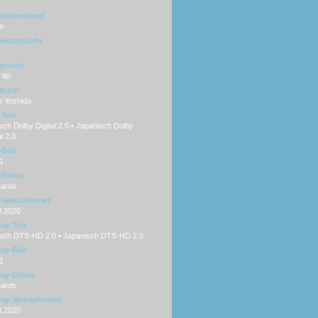
uktionsland
n
uktionsjahr
ponist
Itō
hbuch
o Yoshida
-Ton
ch Dolby Digital 2.0 • Japanisch Dolby
al 2.0
Bild
1
Extras
Cards
Verkaufsstart
8.2020
ray-Ton
sch DTS-HD 2.0 • Japanisch DTS-HD 2.0
ray-Bild
1
ray-Extras
Cards
ray-Verkaufsstart
8.2020