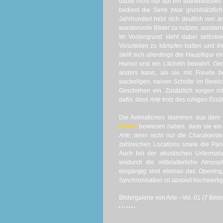
dabei nicht nur auf ein authentisches
bedient die Serie zwar grundsätzlich
Jahrhundert hebt sich deutlich von 
wundervolle Bilder zu nutzen, sondern
Im Vordergrund steht dabei selbstve
Vorurteilen zu kämpfen hatten und 
stellt sich allerdings die Hauptfigur m
Humor und ein Lächeln bewahrt. Ger
anders kann, als sie mit Freude b
wackeligen, naiven Schritte im Berei
Geschehen ein. Zusätzlich sorgen in
dafür, dass
Arte
trotz des ruhigen Erzä
Die Animationen stammen aus dem Ha
Seven
bewiesen haben, dass sie ein
Arte
, denn nicht nur die Charakterde
zahlreichen Locations sowie die Pa
Auch bei der akustischen Untermal
wodurch die mittelalterliche Atmo
eingängig sind ebenso das Opening,
Synchronisation ist absolut hochwertig
Bildergalerie von Arte - Vol. 01 (7 Bilde