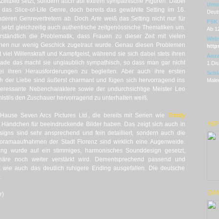
 Zeitbild setzt, sondern auch auf extrem sympathische Figuren. Dabei
Unter
 das Slice-of-Life Genre, doch bereits das gewählte Setting im 16.
Deut
anderen Genrevertretern ab. Doch
Arte
weiß das Setting nicht nur für
FSK
 setzt gleichzeitig auch authentische zeitgenössische Thematiken um.
Ab 1
rständlich die Problematik, dass Frauen zu dieser Zeit mit vielen
Webs
ihnen nur wenig Geschick zugetraut wurde. Genau diesen Problemen
http
it viel Willenskraft und Kampfgeist, während sie sich dabei stets ihren
Anza
ade das macht sie unglaublich sympathisch, so dass man gar nicht
1 Di
ei ihren Herausforderungen zu begleiten. Aber auch ihre ersten
Schl
ch der Liebe sind äußerst charmant und fügen sich hervorragend ins
Maler
teressante Nebencharaktere sowie der undurchsichtige Meister Leo
hlstils den Zuschauer hervorragend zu unterhalten weiß.
use Seven Arcs Pictures Ltd., die bereits mit Serien wie
Trinity
HIP
 Händchen für beeindruckende Bilder haben. Das zeigt sich auch in
signs sind sehr ansprechend und fein detailliert, sondern auch die
noramaaufnahmen der Stadt Florenz sind wirklich eine Augenweide.
ung wurde auf ein stimmiges, harmonisches Sounddesign gesetzt,
sphäre noch weiter verstärkt wird. Dementsprechend passend und
 wie auch das deutlich ruhigere Ending ausgefallen. Die deutsche
.
DAN
r)