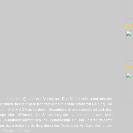
BU
BR
auch bei der Qualität der Blu-ray fort. Das Bild ist sehr scharf und die
mt durch das sehr gute Kontrastverhältnis sehr schön zur Geltung. Die
g in DTS-HD 2.0 im vorderen Boxenbereich angesiedelt, ist dort aber
wegs klar. Während die Sprachausgabe sauber ortbar und stets
ige Soundtrack harmonisch ins Sounddesign ein und unterstützt damit
es Extra bietet die Softbox der ersten Volume ein Art-Card Set mit vier
n Postkartenformat.