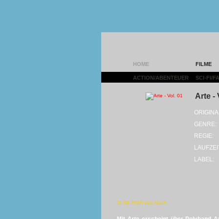
HOME
FILME
ACTION/ABENTEUER
|
SCI-FI/
Arte - 
ORIGINA
GENRE:
REGIE:
LAUFZEI
LABEL:
11.09.2020 von MarS