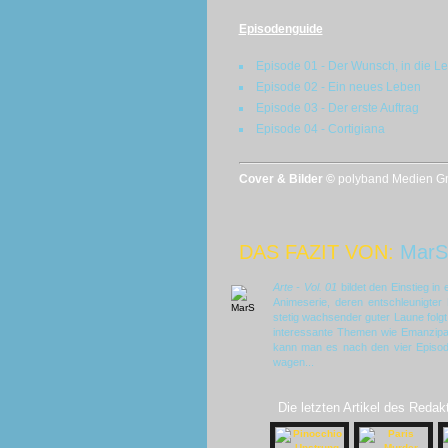
Episodenguide
Episode 01 - Der Wunsch, in die L
Episode 02 - Ein neues Leben
Episode 03 - Der erste Auftrag
Episode 04 - Cortigiana
Cover & Bilder ©
polyband Medien Gmb
DAS FAZIT VON:
MarS
Arte - Vol. 01
bildet den Einstieg in
Animeserie, deren entschleunigter 
stetig wachsender guter Laune fol
interessante Themen wie Emanzipati
kann man es nach den vier Episode
wagen...
Die letzten Artikel des Redak