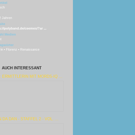
titel
sch
2 Jahren
ite
s://polyband.de/ceemes/?ar ...
hl Medien
sc
agwörter
in • Florenz • Renaissance
AUCH INTERESSANT
: ERMITTLERIN MIT MORDS-IQ ...
 DA DAN - STAFFEL 2 - VOL. ...