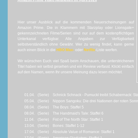
Amazon Prime Video Neuheiten im April 2026
Hier unser Ausblick auf die kommenden Neuerscheinungen auf
Amazon Prime. Die in Klammern mit Starzplay oder Lionsgate+
gekennzeichneten Filme/Serien sind nur auf dem kostenpflichtigen
Unterkanal verfügbar. Alle Angaben zur Verfügbarkeit
selbstverständlich ohne Gewähr. Wer zu wenig findet, kann gerne
auch einen Blick in die
HBO Max-
oder
Netflix
-Liste werfen.
Wir wünschen Euch viel Spaß beim Anschauen, die unterstrichenen
Titel haben wir selbst gesehen und ein Review verfasst. Klickt einfach
auf den Namen, wenn Ihr unsere Meinung dazu lesen möchtet.
01.04.
(Serie)
Schnick Schnack - Pumuckl treibt Schabernack: Sta
05.04.
(Serie)
Nippon Sangoku: Die drei Nationen der roten Sonne
08.04.
(Serie)
The Boys: Staffel 5
08.04.
(Serie)
The Handmaid's Tale: Staffel 6
11.04.
(Serie)
Fist of The North Star: Staffel 1
13.04.
(Serie)
Bones: Staffel 1-12
17.04.
(Serie)
Absolute Value of Romance: Staffel 1