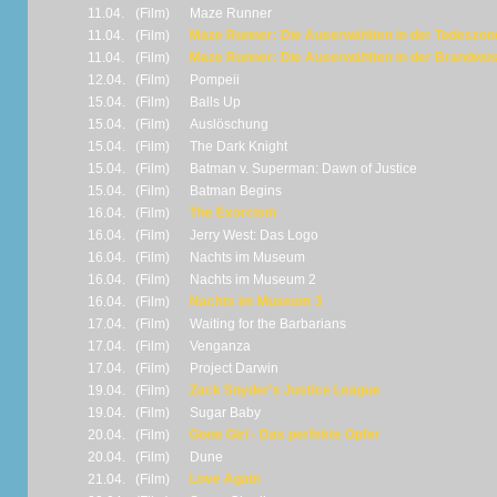
11.04.
(Film)
Maze Runner
11.04.
(Film)
Maze Runner: Die Auserwählten in der Todeszon
11.04.
(Film)
Maze Runner: Die Auserwählten in der Brandwü
12.04.
(Film)
Pompeii
15.04.
(Film)
Balls Up
15.04.
(Film)
Auslöschung
15.04.
(Film)
The Dark Knight
15.04.
(Film)
Batman v. Superman: Dawn of Justice
15.04.
(Film)
Batman Begins
16.04.
(Film)
The Exorcism
16.04.
(Film)
Jerry West: Das Logo
16.04.
(Film)
Nachts im Museum
16.04.
(Film)
Nachts im Museum 2
16.04.
(Film)
Nachts im Museum 3
17.04.
(Film)
Waiting for the Barbarians
17.04.
(Film)
Venganza
17.04.
(Film)
Project Darwin
19.04.
(Film)
Zack Snyder's Justice League
19.04.
(Film)
Sugar Baby
20.04.
(Film)
Gone Girl - Das perfekte Opfer
20.04.
(Film)
Dune
21.04.
(Film)
Love Again