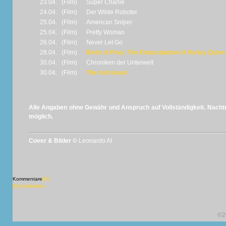
23.04.
(Film)
Super Charlie
24.04.
(Film)
Der Wilde Roboter
25.04.
(Film)
American Sniper
25.04.
(Film)
Pretty Woman
26.04.
(Film)
Never Let Go
28.04.
(Film)
Birds of Prey: The Emancipation of Harley Quinn
30.04.
(Film)
Chroniken der Unterwelt
30.04.
(Film)
The Astronaut
Alle Angaben ohne Gewähr und Anspruch auf Vollständigkeit. Nachtr
möglich.
Cover & Bilder ©
Leonardo AI
Kommentare
[X]
[X] schließen
©2