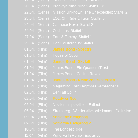
17.04.
(Serie)
American Gladiators: Staffel 1
20.04.
(Serie)
Brooklyn Nine-Nine: Staffel 1-8
22.04.
(Serie)
Mission Unknown: The Unexpected: Staffel 2
23.04.
(Serie)
LOL: Chi Ride È Fuori: Staffel 6
24.04.
(Serie)
Cangaco Novo: Staffel 2
24.04.
(Serie)
Cochinas: Staffel 1
27.04.
(Serie)
Pam & Tommy: Staffel 1
29.04.
(Serie)
Das Geisterhaus: Staffel 1
01.04.
(Film)
James Bond - Spectre
01.04.
(Film)
House of Gucci
01.04.
(Film)
James Bond - Skyfall
01.04.
(Film)
James Bond - Ein Quantum Trost
01.04.
(Film)
James Bond - Casino Royale
01.04.
(Film)
James Bond - Keine Zeit zu sterben
01.04.
(Film)
Megamind: Der Knopf des Verbrechens
02.04.
(Film)
Der Fall Collini
02.04.
(Film)
Ready or Not
02.04.
(Film)
Mission: Impossible - Fallout
05.04.
(Film)
Stromberg - Wieder alles wie immer | Exclusive
09.04.
(Film)
Sonic the Hedgehog
09.04.
(Film)
Sonic the Hedgehog 2
10.04.
(Film)
The Longest Ride
11.04.
(Film)
Kung Fu In Rome | Exclusive