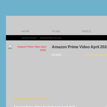
HOME
FILME
SPIELE
SONSTIGES
|
HÖRSPIELE/CDS
|
Amazon Prime Video April 202
GENRE:
Neuerscheinung
30.03.2026 von Beef Supreme