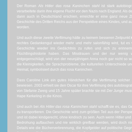
Der Roman
Als Hitler das rosa Kaninchen stahl
ist stark autobiogr
verarbeitete darin ihre eigene Flucht vor den Nazis nach England. Als
dann auch in Deutschland erschien, erreichte er eine ganz neue Z
Geschichte des Dritten Reichs aus der Perspektive eines Kindes, und a
worden.
Und auch diese zweite Verfilmung hätte zu keinem besseren Zeitpunkt k
rechtes Gedankengut wieder mehr und mehr salonfähig wird, tut es vi
Geschichte wieder ins Gedächtnis zu rufen und sich zu erinner
Flüchtlingshistorie haben. Das Misstrauen und der nur wenig 
entgegenschlägt, wird von der neunjährigen Anna noch gar nicht so 
die Kleinigkeiten, die Sprachprobleme, die kulturellen Unterschiede und
Heimat, symbolisiert durch das rosa Kaninchen.
Dass Caroline Link ein gutes Händchen für die Verfilmung solcher 
bewiesen. 2003 erhielt sie den Oscar für ihre Verfilmung des autobiog
von Stefanie Zweig und 15 Jahre später brachte sie mit
Der Junge muss 
Hape Kerkeling in die Kinos.
Und auch bei
Als Hitler das rosa Kaninchen stahl
schafft sie es, das 
zu transportieren. Die Geschichte wird zum größten Teil aus der Persp
und ist dabei kindgerecht, ohne kindisch zu sein. Auch wenn Hitler und 
Bedrohung auftauchen und nie wirklich greifbar werden, wird doch ni
Details wie die Bücherverbrennung, die Kopfgelder auf politische Ge