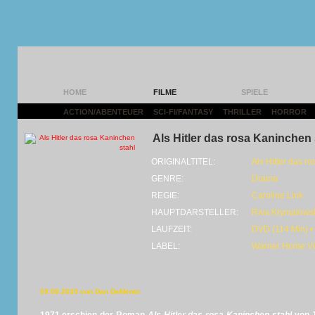
HOME
FILME
SPIELE
ACTION/ABENTEUER
|
SCI-FI/FANTASY
|
THRILLER
|
HORROR
|
Als Hitler das rosa Kaninchen 
ORIGINALTITEL:
Als Hitler das r
GENRE:
Drama
REGIE:
Caroline Link
HAUPTDARSTELLER:
Riva Krymalows
LAUFZEIT:
DVD (114 Min) •
LABEL:
Warner Home V
09.09.2020 von Dan DeMento