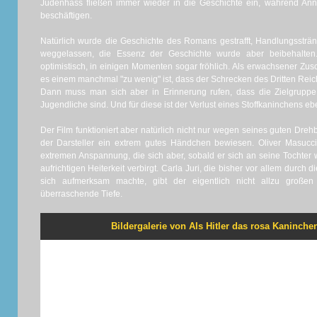
Judenhass fließen immer wieder in die Geschichte ein, während An
beschäftigen.
Natürlich wurde die Geschichte des Romans gestrafft, Handlungssträ
weggelassen, die Essenz der Geschichte wurde aber beibehalten. 
optimistisch, in einigen Momenten sogar fröhlich. Als erwachsener Zus
es einem manchmal "zu wenig" ist, dass der Schrecken des Dritten Reic
Dann muss man sich aber in Erinnerung rufen, dass die Zielgruppe
Jugendliche sind. Und für diese ist der Verlust eines Stoffkaninchens eb
Der Film funktioniert aber natürlich nicht nur wegen seines guten Dre
der Darsteller ein extrem gutes Händchen bewiesen. Oliver Masucci
extremen Anspannung, die sich aber, sobald er sich an seine Tochter 
aufrichtigen Heiterkeit verbirgt. Carla Juri, die bisher vor allem durch 
sich aufmerksam machte, gibt der eigentlich nicht allzu große
überraschende Tiefe.
Bildergalerie von Als Hitler das rosa Kaninchen 