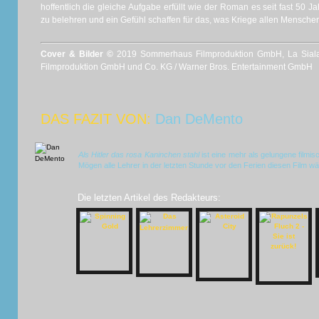
hoffentlich die gleiche Aufgabe erfüllt wie der Roman es seit fast 50
zu belehren und ein Gefühl schaffen für das, was Kriege allen Menschen,
Cover & Bilder ©
2019 Sommerhaus Filmproduktion GmbH, La Sial
Filmproduktion GmbH und Co. KG / Warner Bros. Entertainment GmbH
DAS FAZIT VON:
Dan DeMento
Als Hitler das rosa Kaninchen stahl
ist eine mehr als gelungene film
Mögen alle Lehrer in der letzten Stunde vor den Ferien diesen Film wä
Die letzten Artikel des Redakteurs: