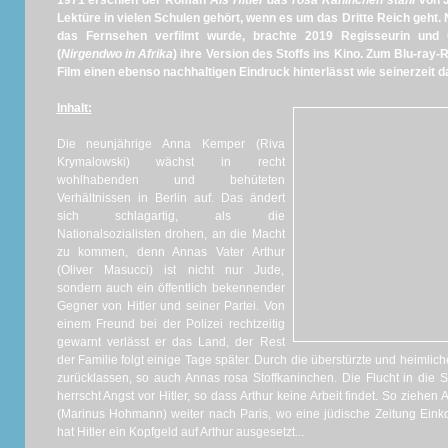
1971 erschien der Roman
Als Hitler das rosa Kanin
chen stah
l
von J
Lektüre in vielen Schulen gehört, wenn es um das Dritte Reich geh
das Fernsehen verfilmt wurde, brachte 2019 Regisseurin und O
(
Nirgendwo in Afrika
) ihre Version des Stoffs ins Kino. Zum Blu-ray-
Film einen ebenso nachhaltigen Eindruck hinterlässt wie seinerzeit 
Inhalt:
Die neunjährige Anna Kemper (Riva
Krymalowski) wächst in recht
wohlhabenden und behüteten
Verhältnissen in Berlin auf. Das ändert
sich schlagartig, als die
Nationalsozialisten drohen, an die Macht
zu kommen, denn Annas Vater Arthur
(Oliver Masucci) ist nicht nur Jude,
sondern auch ein öffentlich bekennender
Gegner von Hitler und seiner Partei. Von
einem Freund bei der Polizei rechtzeitig
gewarnt verlässt er das Land, der Rest
der Familie folgt einige Tage später. Durch die überstürzte und heimlich
zurücklassen, so auch Annas rosa Stoffkaninchen. Die Flucht in die S
herrscht Angst vor Hitler, so dass Arthur keine Arbeit findet. So ziehen
(Marinus Hohmann) weiter nach Paris, wo eine jüdische Zeitung Ein
hat Hitler ein Kopfgeld auf Arthur ausgesetzt...